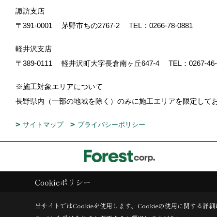
諏訪支店
〒391-0001
茅野市ちの2767-2
TEL：
0266-78-0881
軽井沢支店
〒389-0111
軽井沢町大字長倉南ヶ丘647-4
TEL：
0267-46
※施工対象エリアについて
長野県内（一部の地域を除く）のみに施工エリアを限定し
サイトマップ
プライバシーポリシー
Cookieポリシー
Copyright (c) ForestCorporation. All Rights Reserved.
当サイトではCookieを使用します。
Cookieの使用に関する詳細