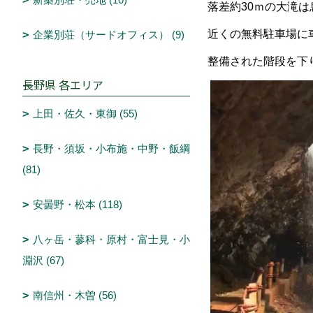
落差約30ｍの大滝
近くの無料駐車場に
企業別荘（サードオフィス） (9)
整備された階段を下
長野県 各エリア
上田・佐久・東御 (55)
長野・須坂・小布施・中野・飯綱
(81)
安曇野・松本 (118)
八ヶ岳・蓼科・原村・富士見・小
淵沢 (67)
南信州・木曽 (56)