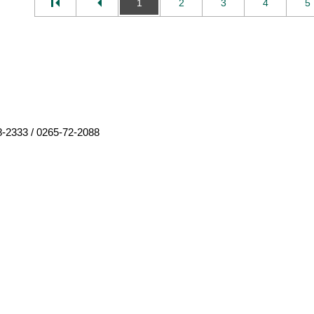
1
2
3
4
5
8-2333
/
0265-72-2088