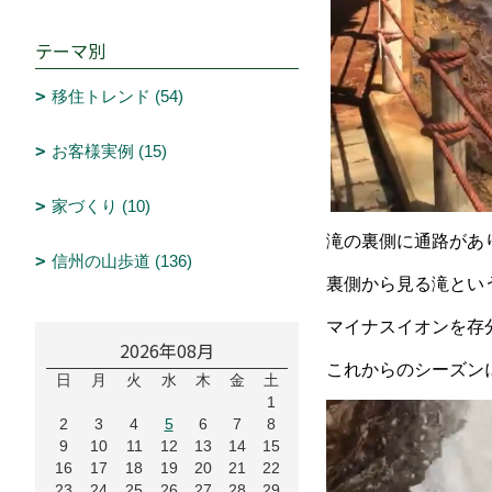
テーマ別
移住トレンド (54)
お客様実例 (15)
家づくり (10)
滝の裏側に通路があ
信州の山歩道 (136)
裏側から見る滝とい
マイナスイオンを存
2026年08月
これからのシーズン
日
月
火
水
木
金
土
1
2
3
4
5
6
7
8
9
10
11
12
13
14
15
16
17
18
19
20
21
22
23
24
25
26
27
28
29