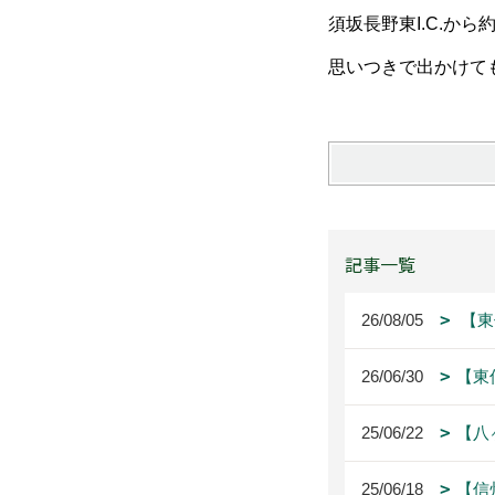
須坂長野東I.C.から約
思いつきで出かけて
記事一覧
26/08/05
【東
26/06/30
【東
25/06/22
【八
25/06/18
【信