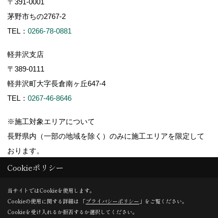
〒391-0001
茅野市ちの2767-2
TEL：
0266-78-0881
軽井沢支店
〒389-0111
軽井沢町大字長倉南ヶ丘647-4
TEL：
0267-46-8646
※施工対象エリアについて
長野県内（一部の地域を除く）のみに施工エリアを限定して
おります。
Cookieポリシー
当サイトではCookieを使用します。
Cookieの使用に関する詳細は 「
プライバシーポリシー
」をご覧ください。
Copyright (c) ForestCorporation. All Rights Reserved.
Cookieを受け入れるか拒否するか選択してください。