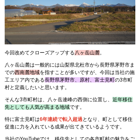
今回改めてクローズアップする
八ヶ岳山麓
。
八ヶ岳山麓は一般的には山梨県北杜市から長野県茅野市ま
での
西南麓地域
を指すことが多いですが、今回は当社の施
工エリア内である
長野県茅野市、原村、富士見町
の3市町
村と定義したいと思います。
そんな3市町村は、八ヶ岳連峰の西側に位置し、
近年移住
先としても人気が高まる地域
です。
特に富士見町は
6年連続で転入超過
となり、町として移住
促進に力を入れている成果が出てきているようです。
当社のYouTubeでは、移住先としての各市町村の魅力をご