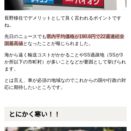
長野移住でデメリットとして良く言われるポイントです
ね。
先日のニュースでも
県内平均価格が190.6円で22週連続全
国最高値
となったことが報じられました。
海から遠く輸送コストがかかることやSS過疎地（SSが3
か所以下の市町村）が多いことなどが要因として挙げられ
ます。
とは言え、車が必須の地域なのでこれからの国や行政の対
応に期待したいところです。
とにかく寒い！！