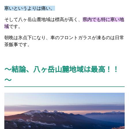
寒いというよりは痛い。
そして八ヶ岳山麓地域は標高が高く、
県内でも特に寒い地
域
です。
朝晩は氷点下になり、車のフロントガラスが凍るのは日常
茶飯事です。
～結論、八ヶ岳山麓地域は最高！！
～