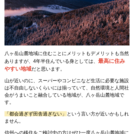
八ヶ岳山麓地域に住むことにメリットもデメリットも当然
最高に住み
ありますが、4年半住んでいる身としては、
やすい地域
だと思います。
山が近いのに、スーパーやコンビニなど生活に必要な施設
は不自由しないくらいには揃っていて、自然環境と人間社
会がうまいこと融合している地域が、八ヶ岳山麓地域で
す。
「都会過ぎず田舎過ぎない」
という言い方が近いかもしれ
ません。
信州への移住をご検討中の方はぜひ一度八ヶ岳山麓地域に