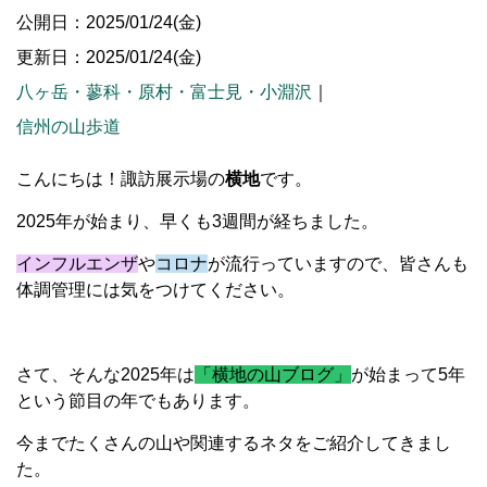
公開日：2025/01/24(金)
更新日：2025/01/24(金)
八ヶ岳・蓼科・原村・富士見・小淵沢
｜
信州の山歩道
こんにちは！諏訪展示場の
横地
です。
2025年が始まり、早くも3週間が経ちました。
インフルエンザ
や
コロナ
が流行っていますので、皆さんも
体調管理には気をつけてください。
さて、そんな2025年は
「横地の山ブログ」
が始まって5年
という節目の年でもあります。
今までたくさんの山や関連するネタをご紹介してきまし
た。