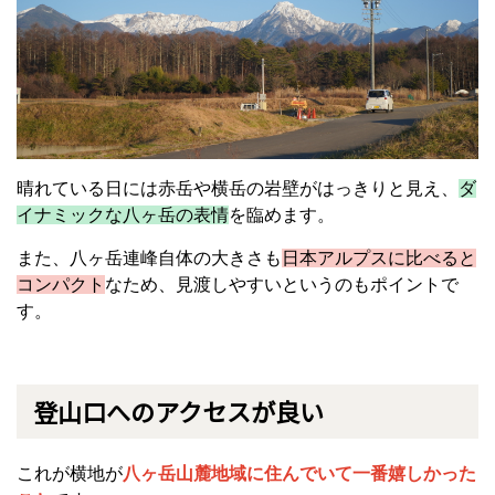
晴れている日には赤岳や横岳の岩壁がはっきりと見え、
ダ
イナミックな八ヶ岳の表情
を臨めます。
また、八ヶ岳連峰自体の大きさも
日本アルプスに比べると
コンパクト
なため、見渡しやすいというのもポイントで
す。
登山口へのアクセスが良い
これが横地が
八ヶ岳山麓地域に住んでいて一番嬉しかった