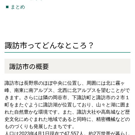
まとめ
諏訪市ってどんなところ？
諏訪市の概要
諏訪市は長野県のほぼ中央に位置し、周囲には北に霧ヶ
峰、南東に南アルプス、北西に北アルプスを望むことがで
きます。さらには隣の岡谷市、下諏訪町と諏訪市の２市１
町をまたぐように諏訪湖が位置しており、山々と湖に囲ま
れた自然豊かな環境です。また、諏訪大社や高島城など歴
史文化にめぐまれた地域であると同時に、精密機械などの
ものづくりも発展したまちです。
人口は
2023
年
4
月
1
日現在で
47,557
人。約
2
万世帯が暮らし