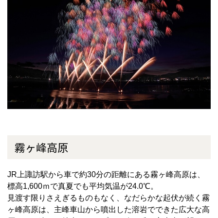
霧ヶ峰高原
JR
上諏訪駅から車で約
30
分の距離にある霧ヶ峰高原は、
標高
1,600
ｍで真夏でも平均気温が
24.0
℃。
見渡す限りさえぎるものもなく、なだらかな起伏が続く霧
ヶ峰高原は、主峰車山から噴出した溶岩でできた広大な高