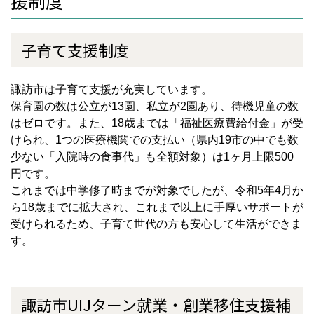
援制度
子育て支援制度
諏訪市は子育て支援が充実しています。
保育園の数は公立が
13
園、私立が
2
園あり、待機児童の数
はゼロです。また、18歳までは「福祉医療費給付金」が受
けられ、1つの医療機関での支払い（県内19市の中でも数
少ない「入院時の食事代」も全額対象）は
1
ヶ月上限
500
円です。
これまでは中学修了時までが対象でしたが、令和
5
年
4
月か
ら18歳までに拡大され、これまで以上に手厚いサポートが
受けられるため、子育て世代の方も安心して生活ができま
す。
諏訪市
UIJ
ターン就業・創業移住支援補