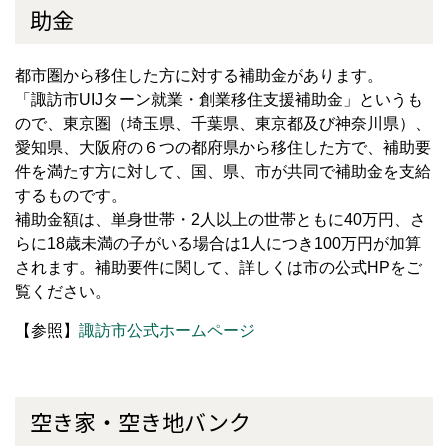
助金
都市圏から移住した方に対する補助金があります。
「諏訪市
UIJ
ターン就業・創業移住支援補助金」というも
ので、東京圏（埼玉県、千葉県、東京都及び神奈川県）、
愛知県、大阪府の６つの都府県から移住した方で、補助要
件を満たす方に対して、国、県、市が共同で補助金を支給
するものです。
補助金額は、単身世帯・
2
人以上の世帯ともに
40
万円、さ
らに
18
歳未満の子がいる場合は
1
人につき
100
万円が加算
されます。補助要件に関して、詳しくは市の公式
HP
をご
覧ください。
【参照】
諏訪市公式ホームページ
空き家・空き地バンク