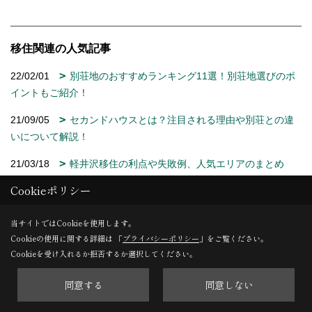
移住関連の人気記事
22/02/01
別荘地のおすすめランキング11選！別荘地選びのポ
イントもご紹介！
21/09/05
セカンドハウスとは？注目される理由や別荘との違
いについて解説！
21/03/18
軽井沢移住の利点や失敗例、人気エリアのまとめ
Cookieポリシー
21/03/01
長野県への移住がおすすめ・人気な理由！支援制度
や就業、注意点についても解説
当サイトではCookieを使用します。
23/06/07
政府が推進する転職なき移住とは？メリットや実現
Cookieの使用に関する詳細は 「
プライバシーポリシー
」をご覧ください。
するためのポイントを解説！
Cookieを受け入れるか拒否するか選択してください。
同意する
同意しない