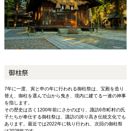
御柱祭
7
年に一度、寅と申の年に行われる御柱祭は、宝殿を造り
替え、御柱を選んで山から曳き、境内に建てる一連の神事
を指します。
その歴史は古く
1200
年前にさかのぼり、諏訪
6
市町村の氏
子たちが奉仕する御柱祭は、諏訪の誇り高き伝統文化でも
あります。最近では
2022
年に執り行われ、次回の御柱祭
は
2028
年です。