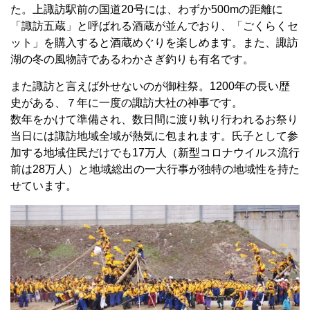
た。上諏訪駅前の国道
20
号には、わずか
500m
の距離に
「諏訪五蔵」と呼ばれる酒蔵が並んでおり、「ごくらくセ
ット」を購入すると酒蔵めぐりを楽しめます。また、諏訪
湖の冬の風物詩であるわかさぎ釣りも有名です。
また諏訪と言えば外せないのが御柱祭。1200年の長い歴
史がある、７年に一度の諏訪大社の神事です。
数年をかけて準備され、数日間に渡り執り行われるお祭り
当日には諏訪地域全域が熱気に包まれます。氏子として参
加する地域住民だけでも17万人（新型コロナウイルス流行
前は28万人）と地域総出の一大行事が独特の地域性を持た
せています。