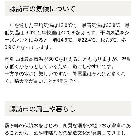
諏訪市の気候について
一年を通した平均気温は
12.0
℃で、最高気温は
33.9
℃、最
低気温は
-8.4
℃と年較差は
40
℃を超えます。平均気温をシ
ーズンごとにみると、春
14.9
℃、夏
22.4
℃、秋
7.5
℃、冬
0.9
℃となっています。
真夏には最高気温が
30
℃を超えることもありますが、湿度
が低くからっとしているため、過ごしやすいです。
一方冬の寒さは厳しいですが、降雪量はそれほど多くな
く、晴天率が高いことが特長です。
諏訪市の風土や暮らし
霧ヶ峰の伏流水をはじめ、良質な湧水や地下水が豊富にあ
ることから、酒や味噌などの醸造文化が発展してきまし