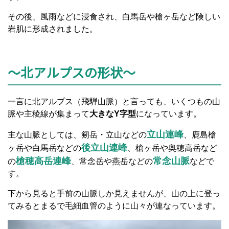
その後、風雨などに浸食され、白馬岳や槍ヶ岳など険しい
岩肌に形成されました。
～北アルプスの形状～
一言に北アルプス（飛騨山脈）と言っても、いくつもの山
脈や主稜線が集まって
大きなY字型
になっています。
立山連峰
主な山脈としては、剱岳・立山などの
、鹿島槍
後立山連峰
ヶ岳や白馬岳などの
、槍ヶ岳や奥穂高岳など
槍穂高岳連峰
常念山脈
の
、常念岳や燕岳などの
などで
す。
下から見ると手前の山脈しか見えませんが、山の上に登っ
てみるとまるで毛細血管のように山々が連なっています。