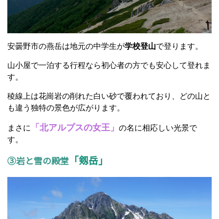
安曇野市の燕岳は地元の中学生が
学校登山
で登ります。
山小屋で一泊する行程なら初心者の方でも安心して登れま
す。
稜線上は花崗岩の削れた白い砂で覆われており、どの山と
も違う独特の景色が広がります。
「北アルプスの女王」
まさに
の名に相応しい光景で
す。
「剱岳」
③岩と雪の殿堂