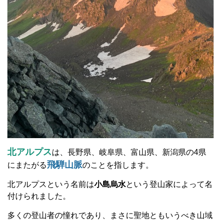
北アルプス
は、長野県、岐阜県、富山県、新潟県の4県
飛騨山脈
にまたがる
のことを指します。
北アルプスという名前は
小島烏水
という登山家によって名
付けられました。
多くの登山者の憧れであり、まさに聖地ともいうべき山域