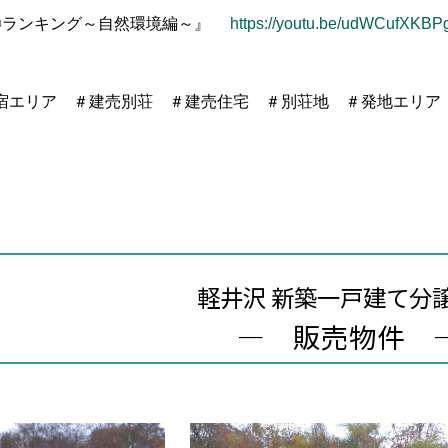
〇ランキング～自然環境編～』
https://youtu.be/udWCufXKBP
宿エリア ＃建売別荘 ＃建売住宅 ＃別荘地 ＃発地エリ
軽井沢 新築一戸建て分
― 販売物件 