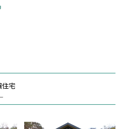
g
ア
譲住宅
―