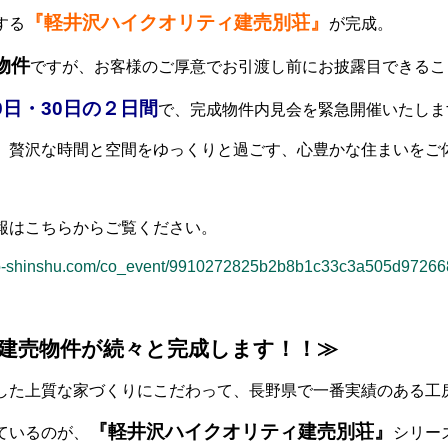
『軽井沢ハイクオリティ建売別荘』
する
が完成。
物件
ですが、お客様のご厚意でお引渡し前にお披露目できるこ
9日・30日の２日間
で、完成物件内見会を緊急開催いたしま
、贅沢な時間と空間をゆっくりと過ごす、心豊かな住まいをご
はこちらからご覧ください。
bo-shinshu.com/co_event/9910272825b2b8b1c33c3a505d97266
建売物件が続々と完成します！！≫
した上質な家づくりにこだわって、長野県で一番実績のある工
『軽井沢ハイクオリティ建売別荘』
シリー
ているのが、