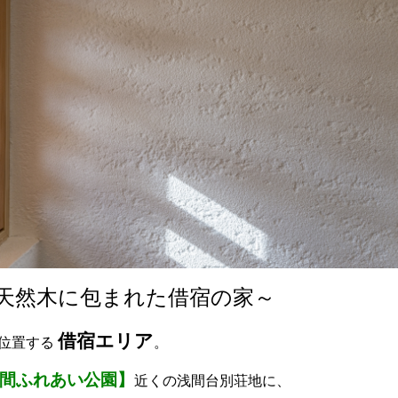
に包まれた借宿の家～
借宿エリア
位置する
。
間ふれあい公園】
近くの浅間台別荘地に、