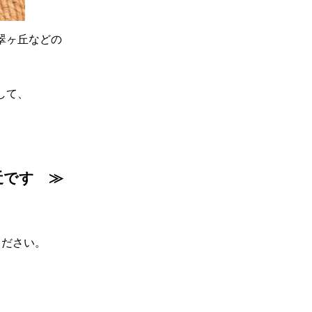
翠ヶ丘などの
して、
近です ≫
ください。