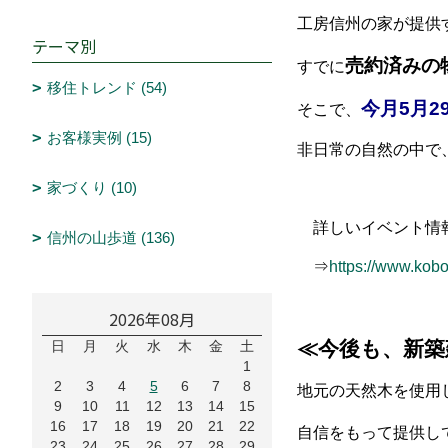
工房信州の家が提供
テーマ別
売約済みの
すでに
移住トレンド (54)
今月5月2
そこで、
お客様実例 (15)
非日常の自然の中で
家づくり (10)
詳しいイベント情報
信州の山歩道 (136)
⇒
https://www.ko
2026年08月
≪今後も、新築
日
月
火
水
木
金
土
1
2
3
4
5
6
7
8
地元の天然木を使用
9
10
11
12
13
14
15
16
17
18
19
20
21
22
自信をもって提供し
23
24
25
26
27
28
29