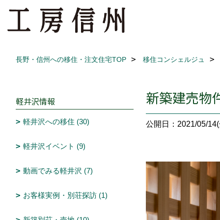
長野・信州への移住・注文住宅TOP
移住コンシェルジュ
新築建売物
軽井沢情報
軽井沢への移住 (30)
公開日：2021/05/14(
軽井沢イベント (9)
動画でみる軽井沢 (7)
お客様実例・別荘探訪 (1)
新築別荘・売地 (10)