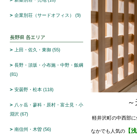
企業別荘（サードオフィス） (9)
長野県 各エリア
上田・佐久・東御 (55)
長野・須坂・小布施・中野・飯綱
(81)
安曇野・松本 (118)
～天然木
八ヶ岳・蓼科・原村・富士見・小
淵沢 (67)
軽井沢町の中西部に
南信州・木曽 (56)
【浅
なかでも人気の