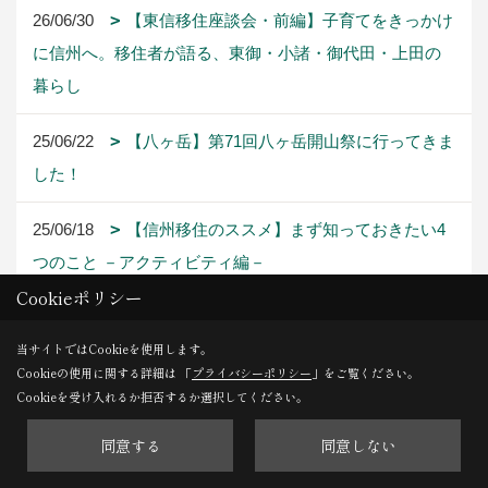
26/06/30
【東信移住座談会・前編】子育てをきっかけ
に信州へ。移住者が語る、東御・小諸・御代田・上田の
暮らし
25/06/22
【八ヶ岳】第71回八ヶ岳開山祭に行ってきま
した！
25/06/18
【信州移住のススメ】まず知っておきたい4
つのこと －アクティビティ編－
Cookieポリシー
25/06/18
【信州移住のススメ】まず知っておきたい4
当サイトではCookieを使用します。
つのこと -仕事編-
Cookieの使用に関する詳細は 「
プライバシーポリシー
」をご覧ください。
Cookieを受け入れるか拒否するか選択してください。
25/06/18
【信州移住のススメ】まず知っておきたい4
つのこと ―気候・交通編―
同意する
同意しない