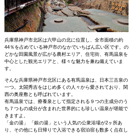
兵庫県神戸市北区は六甲山の北に位置し、全市面積の約
44
％を占めている神戸市のなかでいちばん広い区です。の
どかな田園風景が広がる農村エリア、住宅街、有馬温泉を
中心とした観光エリアと、様々な魅力を兼ね備えていま
す。
そんな兵庫県神戸市北区にある有馬温泉は、日本三古泉の
一つ。太閤秀吉をはじめ多くの人々から愛されており、関
西の奥座敷とも呼ばれています。
有馬温泉では、療養泉として指定される９つの主成分のう
ち７つもの成分が含まれた世界的にも珍しい温泉が堪能で
きますよ。
「金の湯」 「銀の湯」という人気の公衆浴場が
2
ヶ所あ
り、その他にも日帰りで入浴できる宿泊宿も数多く点在し