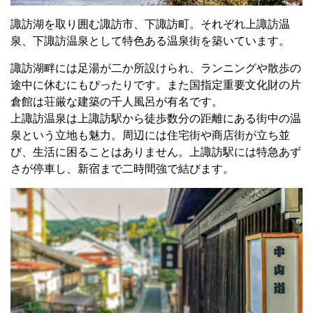
諏訪湖を取り囲む諏訪市、下諏訪町。それぞれ上諏訪温
泉、下諏訪温泉として特色ある温泉街を築いています。
諏訪湖畔には足湯が二か所設けられ、ランニングや散歩の
途中に休むにもぴったりです。また国指定重要文化財の片
倉館は荘厳な建築の千人風呂が有名です。
上諏訪温泉は上諏訪駅から徒歩数分の距離にある街中の温
泉という立地も魅力。周辺には住宅街や商店街が立ち並
び、生活に困ることはありません。上諏訪駅には特急あず
さが停車し、新宿まで二時間強で結びます。