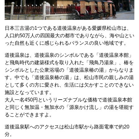
日本三古湯の
1
つである道後温泉がある愛媛県松山市は、
人口約
50
万人の四国最大の都市でありながら、海や山とい
った自然も近くに感じられるバランスの良い地域です。
道後温泉は、道後温泉のシンボルである「道後温泉本館」
と飛鳥時代の建築様式を取り入れた「飛鳥乃湯泉」、椿を
シンボルとした公衆浴場の「道後温泉椿の湯」からなりま
す。中でも「道後温泉椿の湯」は、松山市民の親しみの湯
として多くの方に愛され、生活には欠かすことのできない
施設となっています。
大人一名
450
円というリーズナブルな価格で道後温泉本館
と同じく無加温・無加水の「源泉かけ流し」の湯を堪能す
ることができますよ。
道後温泉駅へのアクセスは松山市駅から路面電車で約
20
分。