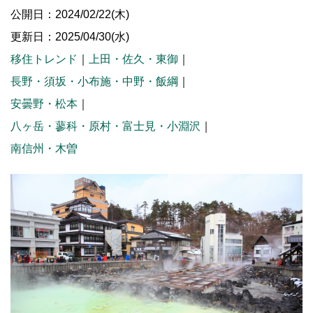
公開日：2024/02/22(木)
更新日：2025/04/30(水)
移住トレンド
｜
上田・佐久・東御
｜
長野・須坂・小布施・中野・飯綱
｜
安曇野・松本
｜
八ヶ岳・蓼科・原村・富士見・小淵沢
｜
南信州・木曽