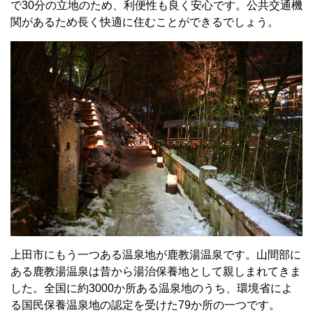
で30分の立地のため、利便性も良く安心です。公共交通機
関があるため長く快適に住むことができるでしょう。
上田市にもう一つある温泉地が鹿教湯温泉です。山間部に
ある鹿教湯温泉は昔から湯治保養地として親しまれてきま
した。全国に約3000か所ある温泉地のうち、環境省によ
る国民保養温泉地の認定を受けた79か所の一つです。