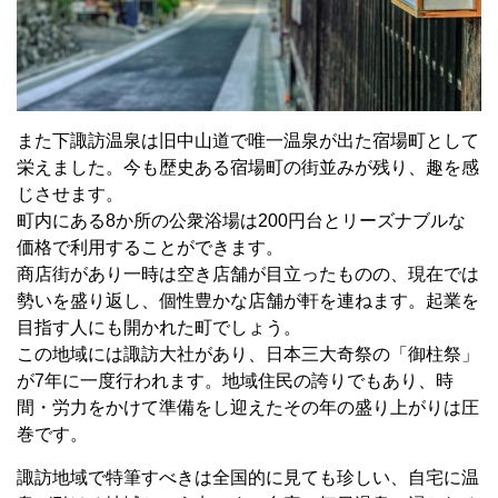
また下諏訪温泉は旧中山道で唯一温泉が出た宿場町として
栄えました。今も歴史ある宿場町の街並みが残り、趣を感
じさせます。
町内にある8か所の公衆浴場は200円台とリーズナブルな
価格で利用することができます。
商店街があり一時は空き店舗が目立ったものの、現在では
勢いを盛り返し、個性豊かな店舗が軒を連ねます。起業を
目指す人にも開かれた町でしょう。
この地域には諏訪大社があり、日本三大奇祭の「御柱祭」
が7年に一度行われます。地域住民の誇りでもあり、時
間・労力をかけて準備をし迎えたその年の盛り上がりは圧
巻です。
諏訪地域で特筆すべきは全国的に見ても珍しい、自宅に温