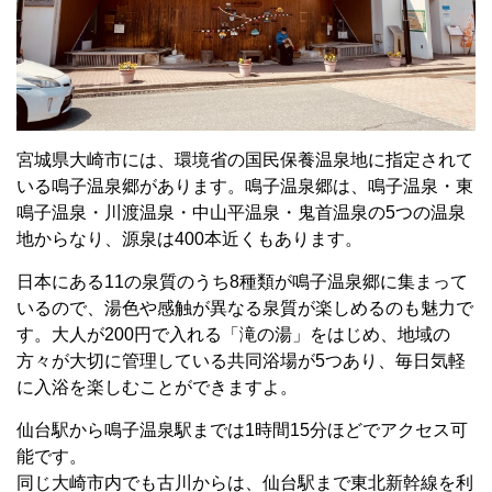
宮城県大崎市には、環境省の国民保養温泉地に指定されて
いる鳴子温泉郷があります。鳴子温泉郷は、鳴子温泉・東
鳴子温泉・川渡温泉・中山平温泉・鬼首温泉の
5
つの温泉
地からなり、源泉は
400
本近くもあります。
日本にある
11
の泉質のうち
8
種類が鳴子温泉郷に集まって
いるので、湯色や感触が異なる泉質が楽しめるのも魅力で
す。大人が
200
円で入れる「滝の湯」をはじめ、地域の
方々が大切に管理している共同浴場が
5
つあり、毎日気軽
に入浴を楽しむことができますよ。
仙台駅から鳴子温泉駅までは
1
時間
15
分ほどでアクセス可
能です。
同じ大崎市内でも古川からは、仙台駅まで東北新幹線を利