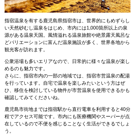
指宿温泉を有する鹿児島県指宿市は、世界的にもめずらし
い天然砂むし温泉をはじめ、市内には
1,000
箇所以上の泉
源がある温泉天国。風情溢れる温泉旅館や絶景露天風呂な
どバリエーションに富んだ温泉施設が多く、世界各地から
観光客が訪れます。
公衆浴場も多いエリアなので、日常的に様々な温泉が楽し
めるのも魅力です。
さらに、指宿市内の一部の地域では、指宿市営温泉の配湯
を行っています。自宅で温泉を楽しみたいという方はぜ
ひ、移住を検討している物件が市営温泉を使用できるかも
確認してみてくださいね。
鹿児島市街地までは指宿駅から直行電車を利用すると
40
分
程でアクセス可能です。市内にも医療機関やスーパーが点
在しているので不便を感じることなく生活ができるでしょ
う。