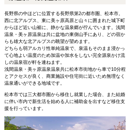
長野県の中ほどに位置する長野県第2の都市圏、松本市。
西に北アルプス、東に美ヶ原高原と山々に囲まれた城下町
からほど近い山裾に、静かな温泉郷が佇んでいます。浅間
温泉・美ヶ原温泉は共に盆地の東側山手にあり、どの宿か
らも雄大な北アルプスの眺望が望めます。
どちらも弱アルカリ性単純温泉で、泉温もそのまま浸かっ
て心地よい温度のため加温や加水をしない完全源泉かけ流
しの温泉宿が軒を連ねます。
浅間温泉・美ヶ原温泉温泉共に松本市街地から車で10分程
とアクセスが良く、商業施設や住宅街に近いため無理なく
温泉通いができる地域です。
松本市では三大都市圏から移住し就業した場合、また結婚
に伴い市内で新生活を始める人に補助金を出すなど移住支
援を行っています。