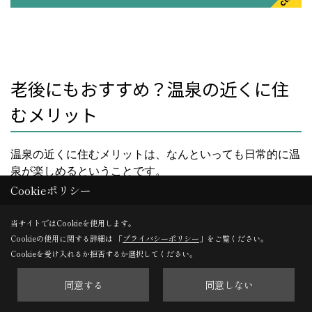
老後にもおすすめ？温泉の近くに住
むメリット
温泉の近くに住むメリットは、なんといっても日常的に温
泉が楽しめるということです。
これは、温泉好きな方にとっては夢のような暮らしではな
Cookieポリシー
いでしょうか。近所に気軽に行ける共同浴場があれば、家
でお風呂を毎日沸かす必要もなくお風呂掃除の手間が省け
当サイトではCookieを使用します。
るのも嬉しいポイントです。
Cookieの使用に関する詳細は 「
プライバシーポリシー
」をご覧ください。
Cookieを受け入れるか拒否するか選択してください。
また、温泉地は市街地から離れている場所も多いので、エ
リアによっては居住費を抑えられますよ。
同意する
同意しない
温泉の近くに住んで湯めぐりを趣味の一つとすれば、老後