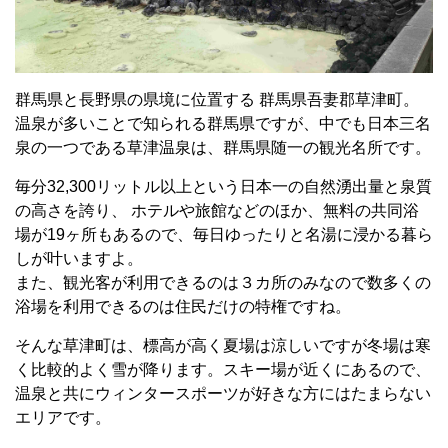
群馬県と長野県の県境に位置する 群馬県吾妻郡草津町。
温泉が多いことで知られる群馬県ですが、中でも日本三名
泉の一つである草津温泉は、群馬県随一の観光名所です。
毎分
32,300
リットル以上という日本一の自然湧出量と泉質
の高さを誇り、 ホテルや旅館などのほか、無料の共同浴
場が
19
ヶ所もあるので、毎日ゆったりと名湯に浸かる暮ら
しが叶いますよ。
また、観光客が利用できるのは３カ所のみなので数多くの
浴場を利用できるのは住民だけの特権ですね。
そんな草津町は、標高が高く夏場は涼しいですが冬場は寒
く比較的よく雪が降ります。スキー場が近くにあるので、
温泉と共にウィンタースポーツが好きな方にはたまらない
エリアです。