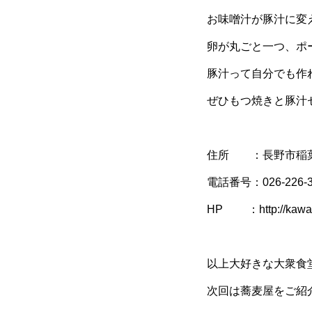
お味噌汁が豚汁に変
卵が丸ごと一つ、ポ
豚汁って自分でも作
ぜひもつ焼きと豚汁
住所 ：長野市稲葉
電話番号：026-226-3
HP ：http://kawaba
以上大好きな大衆食
次回は蕎麦屋をご紹