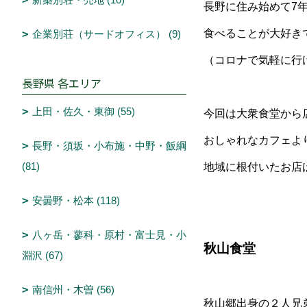
長野に住み始めて7
食べることが大好き
企業別荘（サードオフィス） (9)
（コロナで気軽に行
長野県 各エリア
上田・佐久・東御 (55)
今回は大衆食堂から
おしゃれなカフェよ
長野・須坂・小布施・中野・飯綱
(81)
地域に根付いたお店
安曇野・松本 (118)
八ヶ岳・蓼科・原村・富士見・小
秋山食堂
淵沢 (67)
南信州・木曽 (56)
秋山郷出身の２人兄