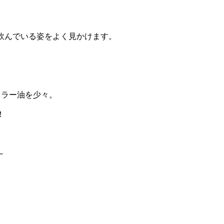
飲んでいる姿をよく見かけます。
らラー油を少々。
！
～