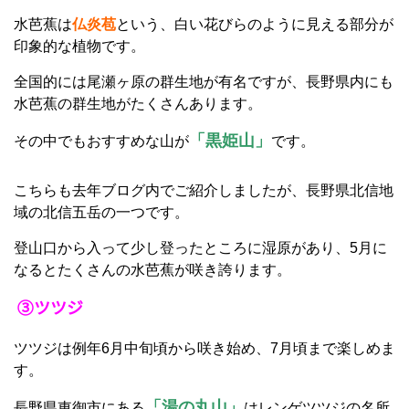
水芭蕉は
仏炎苞
という、白い花びらのように見える部分が
印象的な植物です。
全国的には尾瀬ヶ原の群生地が有名ですが、長野県内にも
水芭蕉の群生地がたくさんあります。
「黒姫山」
その中でもおすすめな山が
です。
こちらも去年ブログ内でご紹介しましたが、長野県北信地
域の北信五岳の一つです。
登山口から入って少し登ったところに湿原があり、5月に
なるとたくさんの水芭蕉が咲き誇ります。
③ツツジ
ツツジは例年6月中旬頃から咲き始め、7月頃まで楽しめま
す。
「湯の丸山」
長野県東御市にある
はレンゲツツジの名所