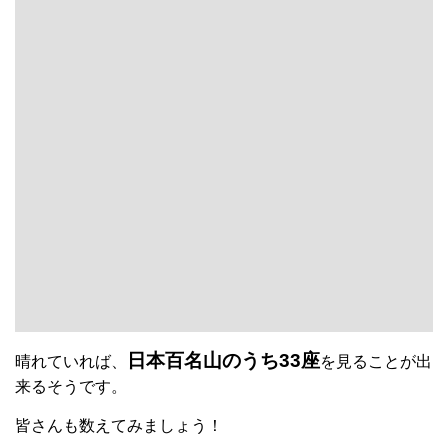
皆さんも数えてみましょう！
～守屋山にチャレンジしてみよう！～
花火が見えそうと最初に書きましたが、日が落ちてからの
登山は危険を伴います。
必ず経験者と一緒に登ってください。
明るいうちであれば初心者の方でも安心して登れる山です
ので、ぜひチャレンジしてみてください！