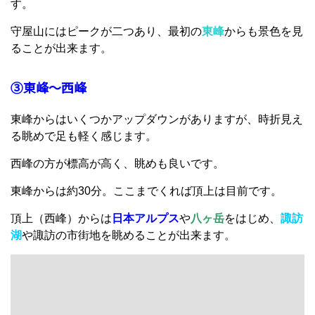
す。
守屋山にはピークが二つあり、最初の
東峰
からも景色を見
ることが出来ます。
③東峰～西峰
東峰からはいくつかアップダウンがありますが、時折見え
る眺めで足も軽く感じます。
西峰の方が標高が高く、眺めも良いです。
東峰からは約30分。ここまでくれば頂上は目前です。
頂上（西峰）からは
日本アルプス
や
八ヶ岳
をはじめ、
諏訪
湖
や諏訪の市街地を眺めることが出来ます。
日本百名山のうち33座
晴れていれば、
を見ることが出
来るそうです。