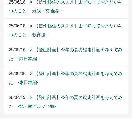
1ページ （全42ページ中）
1
2
3
4
5
6
アーカイブ
本社