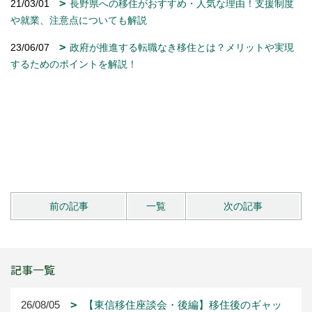
26/08/05
【東信移住座談会・後編】移住後のギャッ
プ、教育、家づくり。東信で見つけた「自分らしく暮ら
す」選択肢
26/06/30
【東信移住座談会・前編】子育てをきっかけ
に信州へ。移住者が語る、東御・小諸・御代田・上田の
暮らし
25/06/22
【八ヶ岳】第71回八ヶ岳開山祭に行ってきま
した！
25/06/18
【信州移住のススメ】まず知っておきたい4
つのこと －アクティビティ編－
25/06/18
【信州移住のススメ】まず知っておきたい4
つのこと -仕事編-