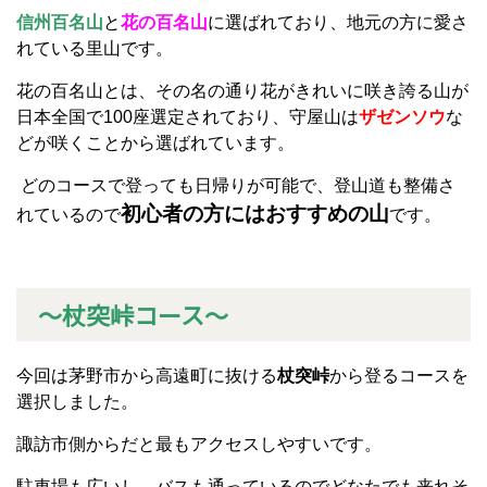
信州百名山
と
花の百名山
に選ばれており、地元の方に愛さ
れている里山です。
花の百名山とは、その名の通り花がきれいに咲き誇る山が
日本全国で100座選定されており、守屋山は
ザゼンソウ
な
どが咲くことから選ばれています。
どのコースで登っても日帰りが可能で、登山道も整備さ
初心者の方にはおすすめの山
れているので
です。
～杖突峠コース～
今回は茅野市から高遠町に抜ける
杖突峠
から登るコースを
選択しました。
諏訪市側からだと最もアクセスしやすいです。
駐車場も広いし、バスも通っているのでどなたでも来れそ