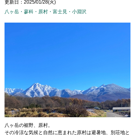
更新日：2025/01/28(火)
八ヶ岳・蓼科・原村・富士見・小淵沢
八ヶ岳の裾野、原村。
その冷涼な気候と自然に恵まれた原村は避暑地、別荘地と