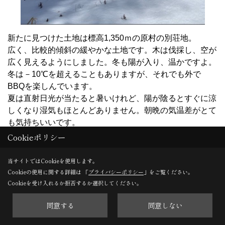
新たに見つけた土地は標高1,350ｍの原村の別荘地。
広く、比較的傾斜の緩やかな土地です。木は伐採し、空が
広く見えるようにしました。冬も陽が入り、温かですよ。
冬は－10℃を超えることもありますが、それでも外で
BBQを楽しんでいます。
夏は直射日光が当たると暑いけれど、陽が陰るとすぐに涼
しくなり湿気もほとんどありません。朝晩の気温差がとて
も気持ちいいです。
Cookieポリシー
山の景色も堪能しています。
買い物をするのに茅野に下っていくと南アルプスが見え、
当サイトではCookieを使用します。
帰り道は正面に八ヶ岳が。左手には蓼科山や霧ケ峰が見え
Cookieの使用に関する詳細は 「
プライバシーポリシー
」をご覧ください。
ます。その時々で表情を変える山々ですが、一日の中でも
Cookieを受け入れるか拒否するか選択してください。
夕方色づく姿はとても綺麗です。
夜は夜で楽しみがあります。満点の星空が見え、天体観測
同意する
同意しない
をするのにもってこいです。