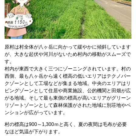
原村は村全体が八ヶ岳に向かって緩やかに傾斜しています
が、大きな起伏や河川がないため村内の移動がスムーズで
す。
村内が東西で大きく三つにゾーニングされています。村の
西側、最も八ヶ岳から遠く標高の低いエリアはテクノパー
クゾーンとして工場などが集まる地域。中央のエリアはリ
ビングゾーンとして住居や商業施設、公的機関と田畑が広
がる地域。そして最も東側の標高が高いエリアがグリーン
リゾートゾーンとして森林保護がされた地域に別荘地やペ
ンションが広がっています。
村の標高は900～1,300ｍと高く、夏の夜間は毛布が必要
なほど気温が下がります。