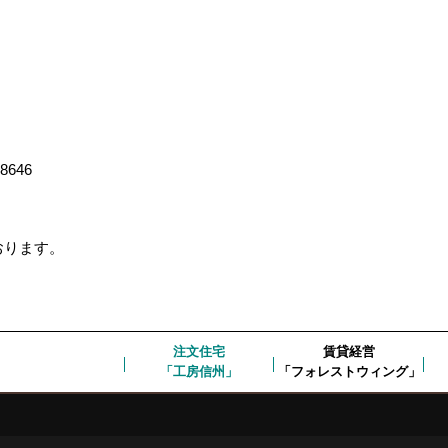
-8646
ております。
注文住宅
賃貸経営
「工房信州」
「フォレストウィング」