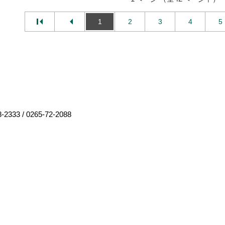
1
2
3
4
5
8-2333
/
0265-72-2088