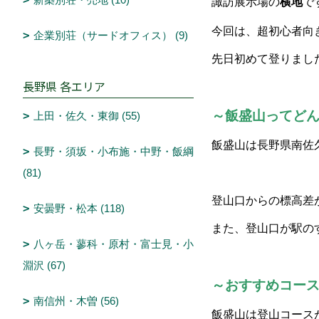
諏訪展示場の
横地
で
今回は、超初心者向
企業別荘（サードオフィス） (9)
先日初めて登りまし
長野県 各エリア
～飯盛山ってど
上田・佐久・東御 (55)
飯盛山は長野県南佐
長野・須坂・小布施・中野・飯綱
(81)
登山口からの標高差
安曇野・松本 (118)
また、登山口が駅の
八ヶ岳・蓼科・原村・富士見・小
淵沢 (67)
～おすすめコー
南信州・木曽 (56)
飯盛山は登山コース