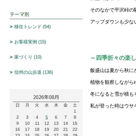
そのなかで平沢峠の
テーマ別
アップダウンも少な
移住トレンド (54)
お客様実例 (15)
家づくり (10)
～四季折々の楽
飯盛山は夏から秋に
信州の山歩道 (136)
植物を観察しながら
冬になると雪が積も
2026年08月
日
月
火
水
木
金
土
私が登った時はウサ
1
2
3
4
5
6
7
8
9
10
11
12
13
14
15
16
17
18
19
20
21
22
23
24
25
26
27
28
29