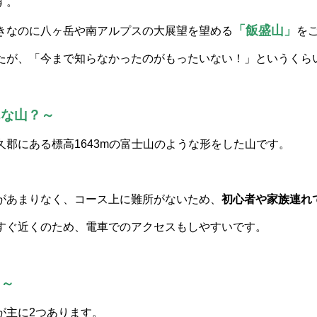
す。
「飯盛山」
きなのに八ヶ岳や南アルプスの大展望を望める
を
たが、「今まで知らなかったのがもったいない！」というくら
んな山？～
久郡にある標高1643mの富士山のような形をした山です。
があまりなく、コース上に難所がないため、
初心者や家族連れ
すぐ近くのため、電車でのアクセスもしやすいです。
ス～
が主に2つあります。