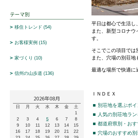
テーマ別
平日は都心で生活し
移住トレンド (54)
また、新型コロナウ
す
。
お客様実例 (15)
そこでこの項目では
家づくり (10)
また、
穴場の別荘地
最適な場所で快適に
信州の山歩道 (136)
ＩＮＤＥＸ
2026年08月
別荘地を選ぶポイ
日
月
火
水
木
金
土
1
人気の別荘地ラン
2
3
4
5
6
7
8
都道府県別・おす
9
10
11
12
13
14
15
16
17
18
19
20
21
22
穴場のおすすめ別
23
24
25
26
27
28
29