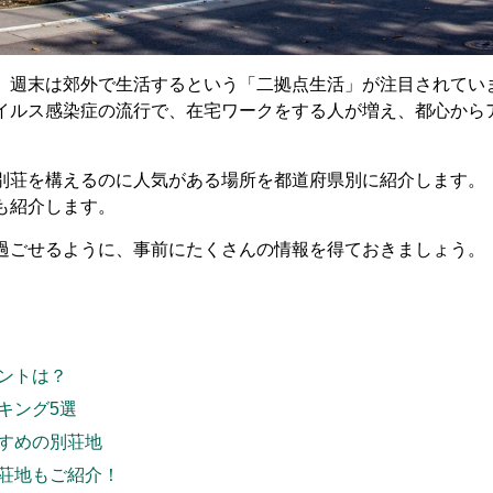
、週末
は郊外で生活するという「二拠点生活」が注目さ
れてい
イルス感染症の流行で、在宅ワークをする人が増え、都心から
別荘を構えるのに人気がある場所を都道府県別に紹介
します。
も紹介します
。
過ごせるように、事前にたくさんの情報を得ておきましょう。
ントは？
キング5選
すめの別荘地
荘地もご紹介！