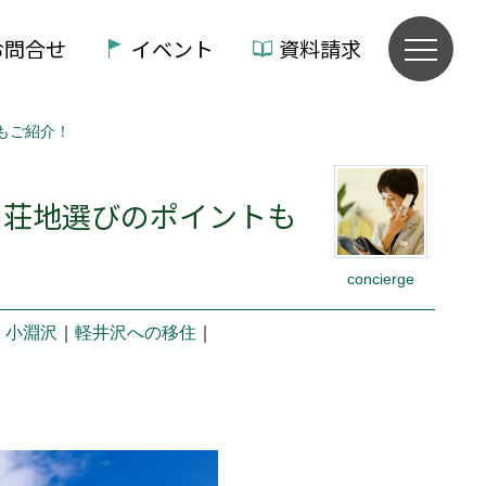
お問合せ
イベント
資料請求
もご紹介！
別荘地選びのポイントも
concierge
・小淵沢
｜
軽井沢への移住
｜