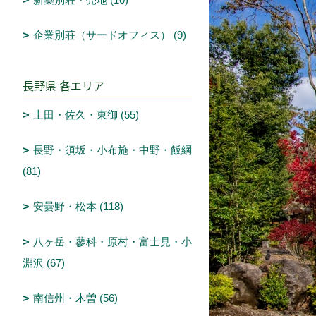
企業別荘（サードオフィス） (9)
長野県 各エリア
上田・佐久・東御 (55)
長野・須坂・小布施・中野・飯綱
(81)
安曇野・松本 (118)
八ヶ岳・蓼科・原村・富士見・小
淵沢 (67)
南信州・木曽 (56)