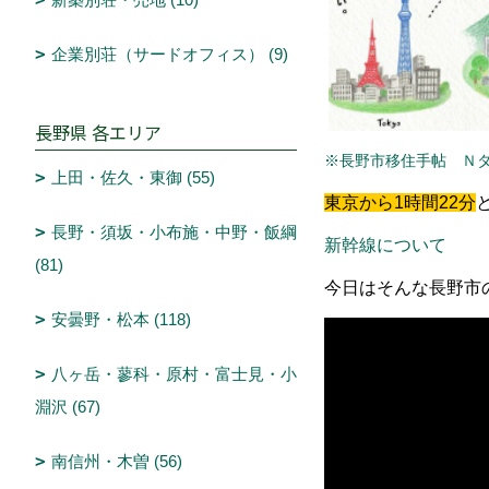
企業別荘（サードオフィス） (9)
長野県 各エリア
※長野市移住手帖 Ｎ
上田・佐久・東御 (55)
東京から1時間22分
長野・須坂・小布施・中野・飯綱
新幹線について
(81)
今日はそんな長野市
安曇野・松本 (118)
八ヶ岳・蓼科・原村・富士見・小
淵沢 (67)
南信州・木曽 (56)