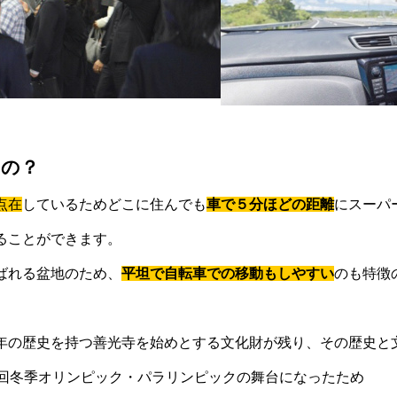
いの？
点在
しているためどこに住んでも
車で５分ほどの距離
にスーパ
ることができます。
ばれる盆地のため、
平坦で自転車での移動もしやすい
のも特徴
年の歴史を持つ善光寺を始めとする文化財が残り、その歴史と
8回冬季オリンピック・パラリンピックの舞台になったため