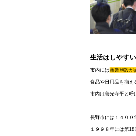
生活はしやす
市内には
商業施設が
食品や日用品を揃え
市内は善光寺平と呼
長野市には１４００
１９９８年には第1