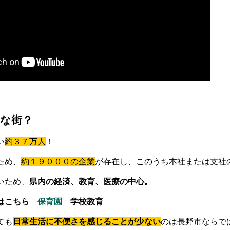
な街？
い
約３７万人
！
ため、
約１９０００の企業
が存在し、このうち本社または支社
いため、
県内の経済、教育、医療の中心。
グはこちら
保育園
学校教育
ても
日常生活に不便さを感じることが少ない
のは長野市ならで