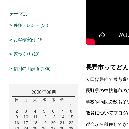
テーマ別
移住トレンド (54)
お客様実例 (15)
家づくり (10)
長野市ってどん
信州の山歩道 (136)
人口は県内で最も多
長野県の中核都市の
2026年08月
日
月
火
水
木
金
土
学校や病院の数も多
1
2
3
4
5
6
7
8
教育についてブロ
9
10
11
12
13
14
15
16
17
18
19
20
21
22
都会から移住してき
23
24
25
26
27
28
29