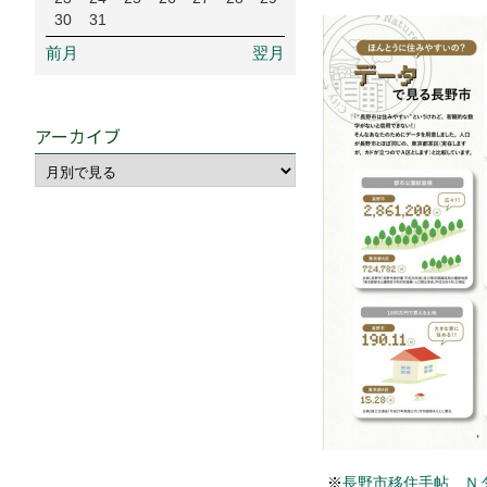
30
31
前月
翌月
アーカイブ
※
長野市移住手帖 