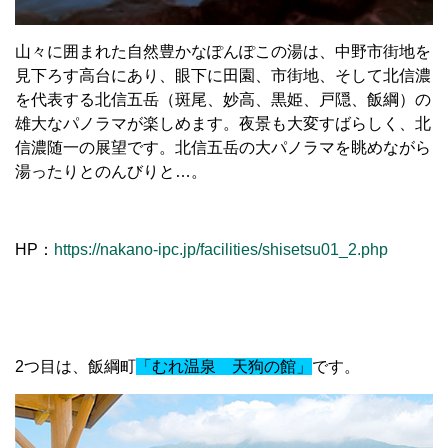
山々に囲まれた自然豊かなぽんぽこの湯は、中野市街地を
見下ろす高台にあり、眼下に田園、市街地、そして北信濃
を代表する北信五岳（斑尾、妙高、黒姫、戸隠、飯綱）の
雄大なパノラマが楽しめます。夜景も大変すばらしく、北
信濃随一の展望です。北信五岳の大パノラマを眺めながら
湯ったりとのんびりと…。
HP：
https://nakano-ipc.jp/facilities/shisetsu01_2.php
2つ目は、飯綱町
「むれ温泉 天狗の館」
です。