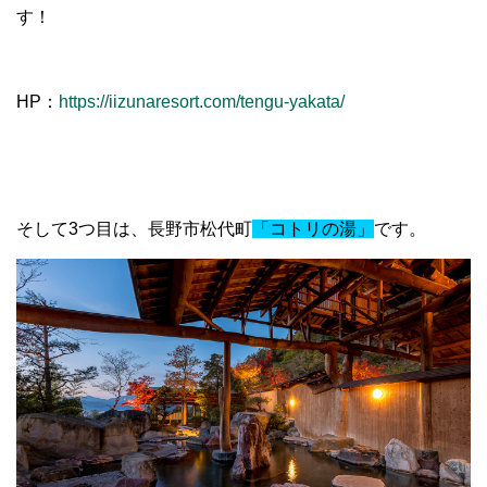
す！
HP：
https://iizunaresort.com/tengu-yakata/
そして3つ目は、長野市松代町
「コトリの湯」
です。