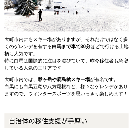
大町市内にもスキー場がありますが、それだけではなく多
くのゲレンデを有する
白馬まで車で30分
ほどで行ける土地
柄も人気です。
特に白馬は国際的に注目を浴びていて、昨今移住者も急増
している人気のエリアです。
大町市内では、
爺ヶ岳や鹿島槍スキー場
が有名です。
白馬にも白馬五竜や八方尾根など、様々なゲレンデがあり
ますので、ウィンタースポーツを思いっきり楽しめます！
自治体の移住支援が手厚い