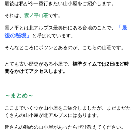
皆さんの勧めの山小屋があったらぜひ教えてください。
前の記事
一覧
次の記事
記事一覧
26/08/05
【東信移住座談会・後編】移住後のギャッ
プ、教育、家づくり。東信で見つけた「自分らしく暮ら
す」選択肢
26/06/30
【東信移住座談会・前編】子育てをきっかけ
に信州へ。移住者が語る、東御・小諸・御代田・上田の