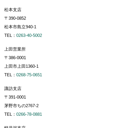
軽井沢支店
〒389-0111
軽井沢町大字長倉南ヶ丘647-4
TEL：
0267-46-8646
※施工対象エリアについて
長野県内（一部の地域を除く）のみに施工エリアを限定して
おります。
Copyright (c) ForestCorporation. All Rights Reserved.