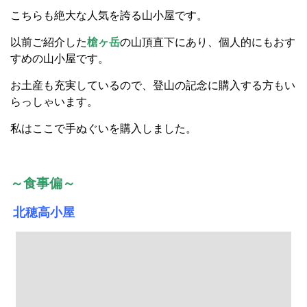
こちらも絶大な人気を誇る山小屋です。
以前ご紹介した
槍ヶ岳
の山頂直下にあり、個人的にもおす
すめの山小屋です。
お土産も充実しているので、登山の記念に購入する方もい
らっしゃいます。
私はここで手ぬぐいを購入しました。
～食事偏～
北穂高小屋
ここは私もまだ行ったことのない山小屋ですが、北アルプ
スの山小屋でご飯がおいしいところといったらまずここの
山小屋の名前が出てくるほどです。