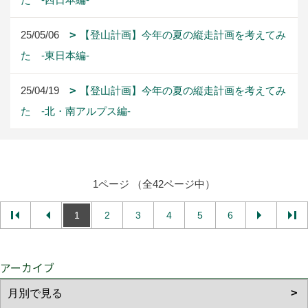
本社
〒396-0027
長野県伊那市ますみヶ丘7352-1
TEL：
0120-78-2333
/
0265-72-2088
長野支店
〒381-0032