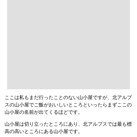
山小屋は切り立ったところにあり、北アルプスでは最も標
高の高いところにある山小屋です。
そんな北穂高小屋の名物は、
豚の生姜焼き
です。
大変な思いをしてでも泊まってみたいですね。
～お風呂偏～
白馬鑓温泉小屋
こちらの山小屋の特徴は
温泉
があることです。
しかも標高2100mのところにあるため、
露天風呂からは絶
景を望めます。
足湯や内湯もあり、日帰り入浴も可能です。