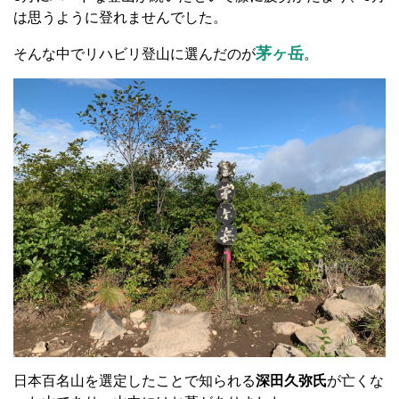
は思うように登れませんでした。
茅ヶ岳
そんな中でリハビリ登山に選んだのが
。
日本百名山を選定したことで知られる
深田久弥氏
が亡くな