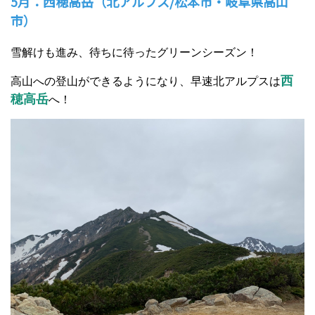
5月：西穂高岳（北アルプス/松本市・岐阜県高山
市）
雪解けも進み、待ちに待ったグリーンシーズン！
西
高山への登山ができるようになり、早速北アルプスは
穂高岳
へ！