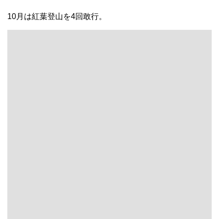
10月は紅葉登山を4回敢行。