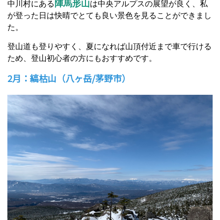
陣馬形山
中川村にある
は中央アルプスの展望が良く、私
が登った日は快晴でとても良い景色を見ることができまし
た。
登山道も登りやすく、夏になれば山頂付近まで車で行ける
ため、登山初心者の方にもおすすめです。
2月：縞枯山（八ヶ岳/茅野市）