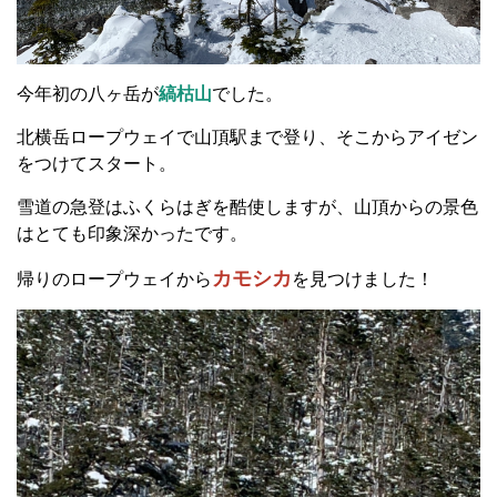
今年初の八ヶ岳が
縞枯山
でした。
北横岳ロープウェイで山頂駅まで登り、そこからアイゼン
をつけてスタート。
雪道の急登はふくらはぎを酷使しますが、山頂からの景色
はとても印象深かったです。
カモシカ
帰りのロープウェイから
を見つけました！