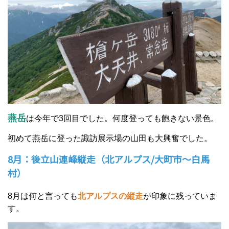
燕岳
は今年で3回目でした。何度登っても飽きない景色。
初めて燕岳に登った諏訪展示場の山田も大興奮でした。
8月：後立山連峰縦走（北アルプス/大町市～白馬
村）
8月は何と言っても
北アルプスの縦走
が印象に残っていま
す。