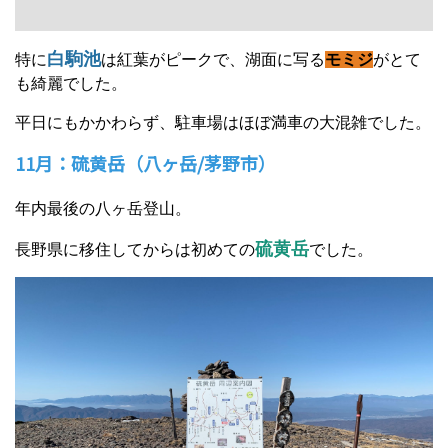
白駒池
特に
は紅葉がピークで、湖面に写る
モミジ
がとて
も綺麗でした。
平日にもかかわらず、駐車場はほぼ満車の大混雑でした。
11月：硫黄岳（八ヶ岳/茅野市）
年内最後の八ヶ岳登山。
硫黄岳
長野県に移住してからは初めての
でした。