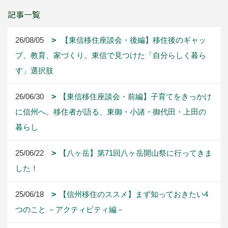
記事一覧
26/08/05
【東信移住座談会・後編】移住後のギャッ
プ、教育、家づくり。東信で見つけた「自分らしく暮ら
す」選択肢
26/06/30
【東信移住座談会・前編】子育てをきっかけ
に信州へ。移住者が語る、東御・小諸・御代田・上田の
暮らし
25/06/22
【八ヶ岳】第71回八ヶ岳開山祭に行ってきま
した！
25/06/18
【信州移住のススメ】まず知っておきたい4
つのこと －アクティビティ編－