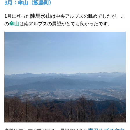
3月：傘山（飯島町）
陣馬形山
1月に登った
は中央アルプスの眺めでしたが、こ
傘山
の
は南アルプスの展望がとても良かったです。