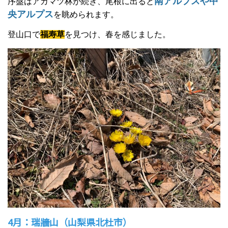
南アルプスや中
序盤はアカマツ林が続き、尾根に出ると
央アルプス
を眺められます。
登山口で
福寿草
を見つけ、春を感じました。
4月：瑞牆山（山梨県北杜市）