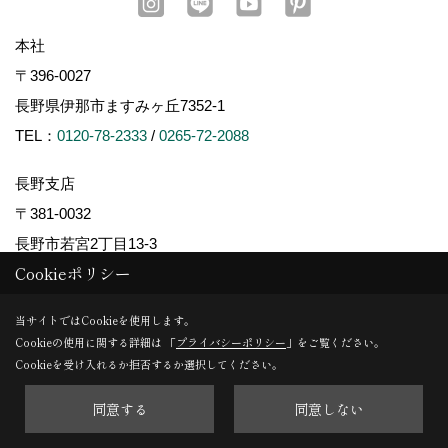
本社
〒396-0027
長野県伊那市ますみヶ丘7352-1
TEL：
0120-78-2333
/
0265-72-2088
長野支店
〒381-0032
長野市若宮2丁目13-3
Cookieポリシー
TEL：
026-254-5585
当サイトではCookieを使用します。
松本支店
Cookieの使用に関する詳細は 「
プライバシーポリシー
」をご覧ください。
〒390-0852
Cookieを受け入れるか拒否するか選択してください。
松本市島立940-1
同意する
同意しない
TEL：
0263-40-5002