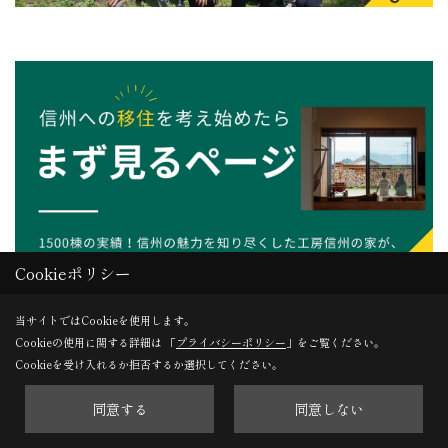
Cookieポリシー
当サイトではCookieを使用します。
Cookieの使用に関する詳細は 「
プライバシーポリシー
」をご覧ください。
私たちは設計士や施工管理士といった建築のプロでありな
Cookieを受け入れるか拒否するか選択してください。
がら、全社員が「信州コンシェルジュ」として豊かな信州
同意する
同意しない
ライフをサポートしていきます。