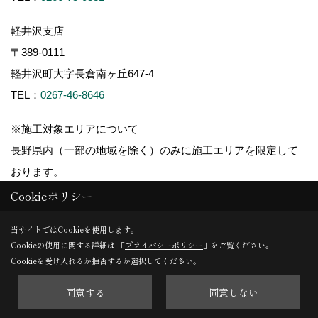
軽井沢支店
〒389-0111
軽井沢町大字長倉南ヶ丘647-4
TEL：
0267-46-8646
※施工対象エリアについて
長野県内（一部の地域を除く）のみに施工エリアを限定して
おります。
Cookieポリシー
当サイトではCookieを使用します。
Cookieの使用に関する詳細は 「
プライバシーポリシー
」をご覧ください。
Copyright (c) ForestCorporation. All Rights Reserved.
Cookieを受け入れるか拒否するか選択してください。
同意する
同意しない