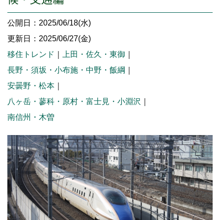
公開日：2025/06/18(水)
更新日：2025/06/27(金)
移住トレンド
｜
上田・佐久・東御
｜
長野・須坂・小布施・中野・飯綱
｜
安曇野・松本
｜
八ヶ岳・蓼科・原村・富士見・小淵沢
｜
南信州・木曽