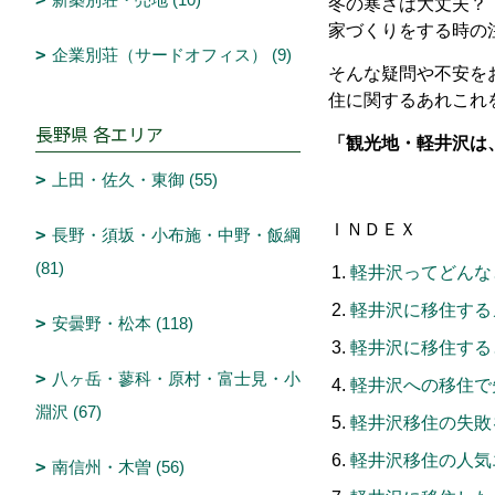
冬の寒さは大丈夫？
家づくりをする時の
企業別荘（サードオフィス） (9)
そんな疑問や不安を
住に関するあれこれ
長野県 各エリア
「観光地・軽井沢は
上田・佐久・東御 (55)
ＩＮＤＥＸ
長野・須坂・小布施・中野・飯綱
(81)
軽井沢ってどんな
軽井沢に移住する
安曇野・松本 (118)
軽井沢に移住する
八ヶ岳・蓼科・原村・富士見・小
軽井沢への移住で
淵沢 (67)
軽井沢移住の失敗
軽井沢移住の人気
南信州・木曽 (56)