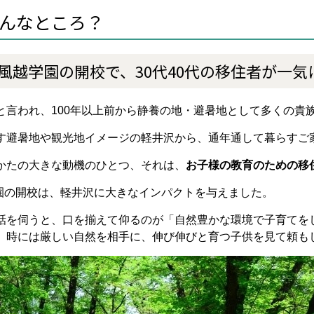
んなところ？
風越学園の開校で、30代40代の移住者が一気
と言われ、100年以上前から静養の地・避暑地として多くの貴
す避暑地や観光地イメージの軽井沢から、通年通して暮らすご
かたの大きな動機のひとつ、それは、
お子様の教育のための移
学園の開校は、軽井沢に大きなインパクトを与えました。
話を伺うと、口を揃えて仰るのが「自然豊かな環境で子育てを
、時には厳しい自然を相手に、伸び伸びと育つ子供を見て頼も