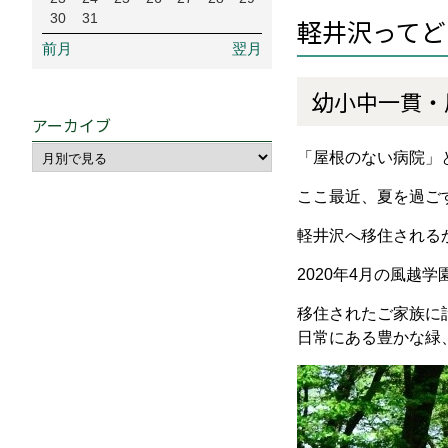
30
31
軽井沢ってど
前月
翌月
幼小中一貫・
アーカイブ
「屋根のない病院」
ここ最近、夏を過ご
軽井沢へ移住される
2020年4月の風越
移住されたご家族に
日常にある豊かな緑