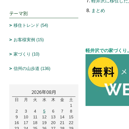
軽井沢に移住した
まとめ
テーマ別
移住トレンド (54)
お客様実例 (15)
軽井沢での家づくり
家づくり (10)
信州の山歩道 (136)
2026年08月
日
月
火
水
木
金
土
1
2
3
4
5
6
7
8
9
10
11
12
13
14
15
16
17
18
19
20
21
22
23
24
25
26
27
28
29