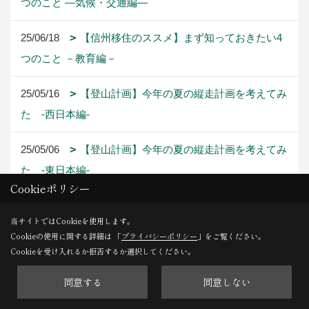
つのこと ―気候・交通編―
25/06/18
【信州移住のススメ】まず知っておきたい4
つのこと －教育編－
25/05/16
【登山計画】今年の夏の縦走計画を考えてみ
た -西日本編-
25/05/06
【登山計画】今年の夏の縦走計画を考えてみ
た -東日本編-
Cookieポリシー
25/04/19
【登山計画】今年の夏の縦走計画を考えてみ
当サイトではCookieを使用します。
た -北・南アルプス編-
Cookieの使用に関する詳細は 「
プライバシーポリシー
」をご覧ください。
Cookieを受け入れるか拒否するか選択してください。
同意する
同意しない
1ページ （全42ページ中）