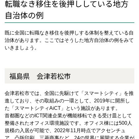
転職なき移住を後押ししている地方
自治体の例
既に全国に転職なき移住を後押しする体制を整えている自
治体があります。ここではそうした地方自治体の例をみて
いきましょう。
福島県 会津若松市
会津若松市では、全国に先駆けて「スマートシティ」を推
進しており、その取組みの一環として、
2019
年に開所し
た「スマートシティ
AiCT
」という施設があります。
首都圏などの
ICT
関連企業が機能移転できる受け皿として
整備されたオフィス環境施設です。オフィス棟には
500
人
規模の入居が可能で、
2022
年
11
月時点でアクセンチュ
ア、凸版印刷、三菱商事など、
24
の世界に展開する企業が