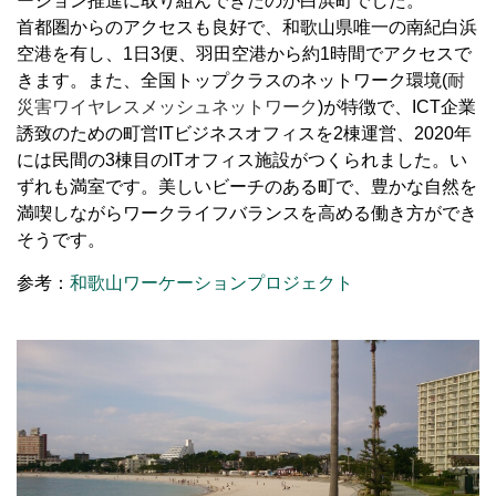
ーション推進に取り組んできたのが白浜町でした。
首都圏からのアクセスも良好で、和歌山県唯一の南紀白浜
空港を有し、
1
日
3
便、羽田空港から約
1
時間でアクセスで
きます。また、全国トップクラスのネットワーク環境
(
耐
災害ワイヤレスメッシュネットワーク
)
が特徴で、
ICT
企業
誘致のための町営
IT
ビジネスオフィスを
2
棟運営、
2020
年
には民間の
3
棟目の
IT
オフィス施設がつくられました。い
ずれも満室です。美しいビーチのある町で、豊かな自然を
満喫しながらワークライフバランスを高める働き方ができ
そうです。
参考：
和歌山ワーケーションプロジェクト