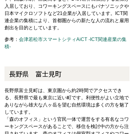
入居しており、コワーキングスペースにもパナソニックや
日本マイクロソフトなど
21
企業が入居しています。
ICT
関
連企業の集積により、首都圏からの新たな人の流れと雇用
創出を目的としています。
参考：
会津若松市スマートシティAiCT -ICT関連産業の集
積-
長野県 富士見町
長野県富士見町は、東京圏から約
2
時間でアクセスでき
る、長野県で最も東京に近い町です。利便性がよい立地で
ありながら雄大な八ヶ岳を望む自然環境は多くの方を魅了
しています。
「森のオフィス」という官民一体で運営をする有名なコワ
ーキングスペースがあることで、移住を検討中の方から注
目されています。森のオフィスは個室型オフィスやコワー