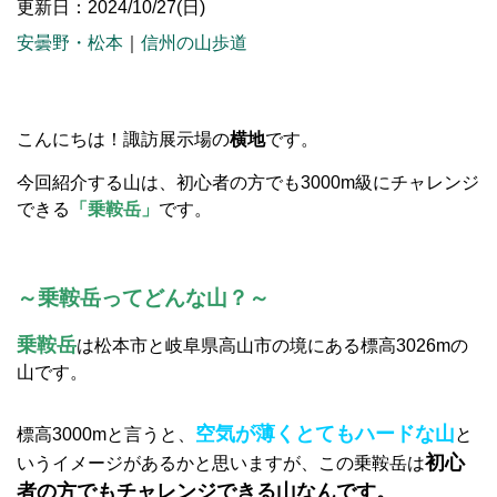
更新日：2024/10/27(日)
安曇野・松本
｜
信州の山歩道
こんにちは！諏訪展示場の
横地
です。
今回紹介する山は、初心者の方でも3000m級にチャレンジ
できる
「乗鞍岳」
です。
～乗鞍岳ってどんな山？～
乗鞍岳
は松本市と岐阜県高山市の境にある標高3026mの
山です。
空気が薄くとてもハードな山
標高3000mと言うと、
と
初心
いうイメージがあるかと思いますが、この乗鞍岳は
者の方でもチャレンジできる山なんです。