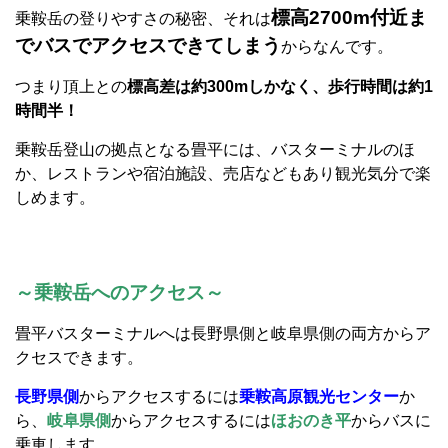
標高2700m付近ま
乗鞍岳の登りやすさの秘密、それは
でバスでアクセスできてしまう
からなんです。
つまり頂上との
標高差は約300mしかなく、歩行時間は約1
時間半！
乗鞍岳登山の拠点となる畳平には、バスターミナルのほ
か、レストランや宿泊施設、売店などもあり観光気分で楽
しめます。
～乗鞍岳へのアクセス～
畳平バスターミナルへは長野県側と岐阜県側の両方からア
クセスできます。
長野県側
からアクセスするには
乗鞍高原観光センター
か
ら、
岐阜県側
からアクセスするには
ほおのき平
からバスに
乗車します。