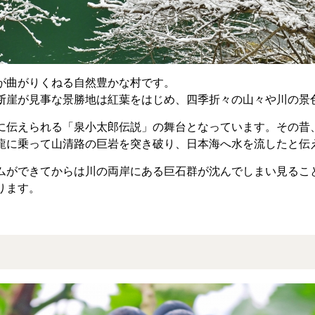
が曲がりくねる自然豊かな村です。
断崖が見事な景勝地は紅葉をはじめ、四季折々の山々や川の景
に伝えられる「泉小太郎伝説」の舞台となっています。その昔
龍に乗って山清路の巨岩を突き破り、日本海へ水を流したと伝
ムができてからは川の両岸にある巨石群が沈んでしまい見るこ
ります。