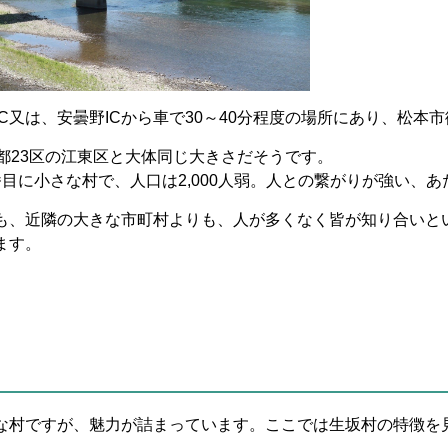
C又は、安曇野ICから車で30～40分程度の場所にあり、松本
都
23
区の江東区と大体同じ大きさだそうです。
番目に小さな村で、人口は
2,000
人弱。人との繋がりが強い、あ
も、近隣の大きな市町村よりも、人が多くなく皆が知り合いと
ます。
な村ですが、魅力が詰まっています。ここでは生坂村の特徴を