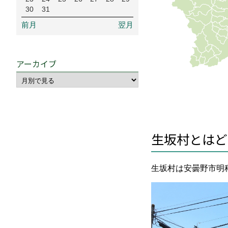
30
31
前月
翌月
アーカイブ
生坂村とはど
生坂村は安曇野市明