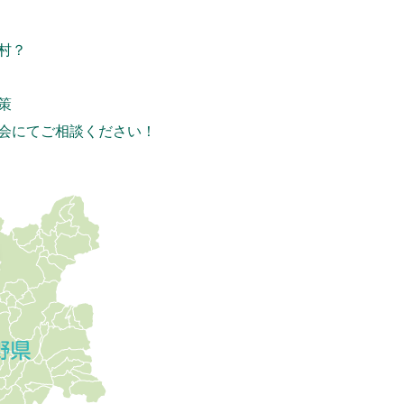
村？
策
会にてご相談ください！