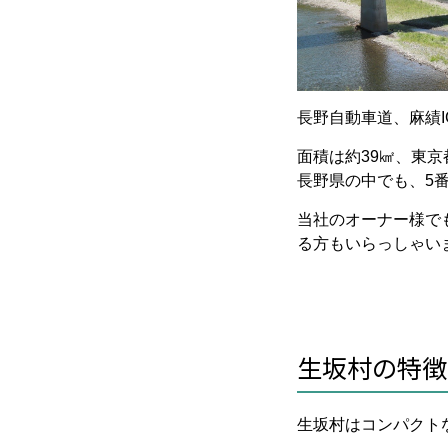
長野自動車道、麻績I
面積は約
39
㎢、東京
長野県の中でも、
5
当社のオーナー様で
る方もいらっしゃい
生坂村の特徴
生坂村はコンパクト