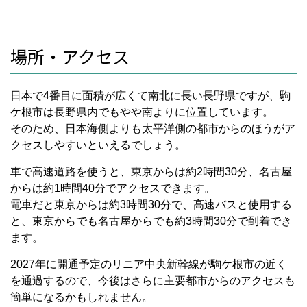
場所・アクセス
日本で
4
番目に面積が広くて南北に長い長野県ですが、駒
ケ根市は長野県内でもやや南よりに位置しています。
そのため、日本海側よりも太平洋側の都市からのほうがア
クセスしやすいといえるでしょう。
車で高速道路を使うと、東京からは約
2
時間
30
分、名古屋
からは約
1
時間
40
分でアクセスできます。
電車だと東京からは約
3
時間
30
分で、高速バスと使用する
と、東京からでも名古屋からでも約
3
時間
30
分で到着でき
ます。
2027
年に開通予定のリニア中央新幹線が駒ケ根市の近く
を通過するので、今後はさらに主要都市からのアクセスも
簡単になるかもしれません。