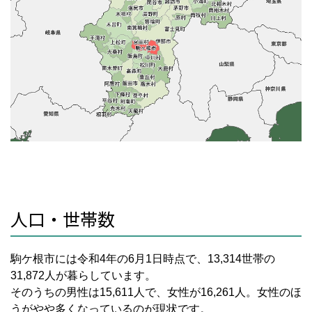
人口・世帯数
駒ケ根市には令和
4
年の
6
月
1
日時点で、
13,314
世帯の
31,872
人が暮らしています。
そのうちの男性は
15,611
人で、女性が
16,261
人。女性のほ
うがやや多くなっているのが現状です。