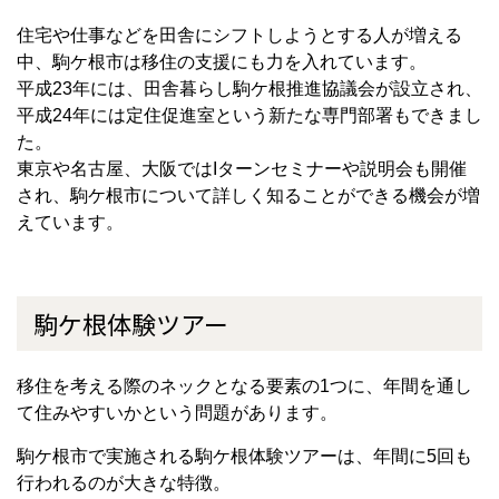
住宅や仕事などを田舎にシフトしようとする人が増える
中、駒ケ根市は移住の支援にも力を入れています。
平成
23
年には、田舎暮らし駒ケ根推進協議会が設立され、
平成
24
年には定住促進室という新たな専門部署もできまし
た。
東京や名古屋、大阪では
I
ターンセミナーや説明会も開催
され、駒ケ根市について詳しく知ることができる機会が増
えています。
駒ケ根体験ツアー
移住を考える際のネックとなる要素の
1
つに、年間を通し
て住みやすいかという問題があります。
駒ケ根市で実施される駒ケ根体験ツアーは、年間に
5
回も
行われるのが大きな特徴。