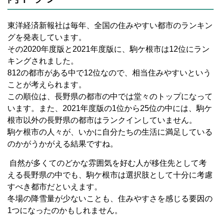
東洋経済新報社は毎年、全国の住みやすい都市のランキン
グを発表しています。
その
2020
年度版と
2021
年度版に、駒ケ根市は
12
位にラン
キングされました。
812
の都市がある中で
12
位なので、相当住みやすいという
ことが考えられます。
この順位は、長野県の都市の中では堂々のトップになって
います。また、
2021
年度版の
1
位から
25
位の中には、駒ケ
根市以外の長野県の都市はランクインしていません。
駒ケ根市の人々が、いかに自分たちの生活に満足している
のかがうかがえる結果ですね。
自然が多くてのどかな雰囲気を好む人が移住先として考
える長野県の中でも、駒ケ根市は選択肢として十分に考慮
すべき都市だといえます。
冬場の降雪量が少ないことも、住みやすさを感じる要因の
1
つになったのかもしれません。