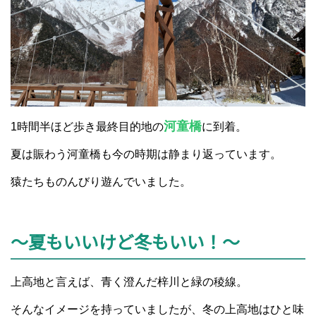
河童橋
1時間半ほど歩き最終目的地の
に到着。
夏は賑わう河童橋も今の時期は静まり返っています。
猿たちものんびり遊んでいました。
～夏もいいけど冬もいい！～
上高地と言えば、青く澄んだ梓川と緑の稜線。
そんなイメージを持っていましたが、冬の上高地はひと味