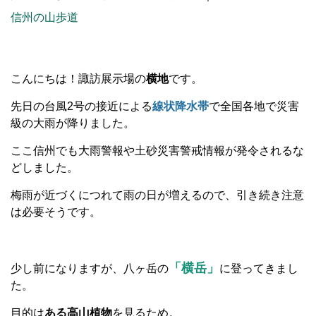
信州の山歩道
こんにちは！諏訪展示場の
横地
です。
先日の台風2号の接近による
線状降水帯
で全国各地で災害
級の大雨が降りました。
ここ信州でも大雨警報や土砂災害警戒情報が発令されるな
どしました。
梅雨が近づくにつれて雨の日が増えるので、引き続き注意
は必要そうです。
「横岳」
少し前になりますが、八ヶ岳の
に登ってきまし
た。
目的は
ある高山植物
を見るため。