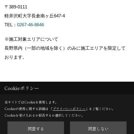
〒389-0111
軽井沢町大字長倉南ヶ丘647-4
TEL：
0267-46-8646
※施工対象エリアについて
長野県内（一部の地域を除く）のみに施工エリアを限定して
おります。
Cookieポリシー
Copyright (c) ForestCorporation. All Rights Reserved.
当サイトではCookieを使用します。
Cookieの使用に関する詳細は 「
プライバシーポリシー
」をご覧ください。
Cookieを受け入れるか拒否するか選択してください。
同意する
同意しない