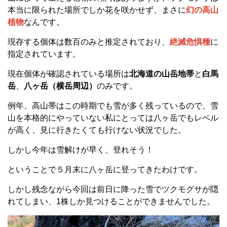
本当に限られた場所でしか花を咲かせず、まさに
幻の高山
植物
なんです。
現存する個体は数百のみと推定されており、
絶滅危惧種
に
指定されています。
現在個体が確認されている場所は
北海道の山岳地帯
と
白馬
岳
、
八ヶ岳（横岳周辺）
のみです。
例年、高山帯はこの時期でも雪が多く残っているので、雪
山を本格的にやっていない私にとっては八ヶ岳でもレベル
が高く、見に行きたくても行けない状況でした。
しかし今年は雪解けが早く、登れそう！
ということで５月末に八ヶ岳に登ってきたわけです。
しかし残念ながら今回は前日に降った雪でツクモグサが隠
れてしまい、1株しか見つけることができませんでした。