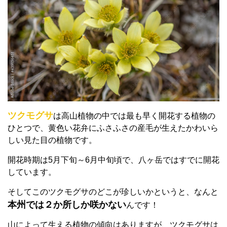
ツクモグサ
は高山植物の中では最も早く開花する植物の
ひとつで、黄色い花弁にふさふさの産毛が生えたかわいら
しい見た目の植物です。
開花時期は5月下旬～6月中旬頃で、八ヶ岳ではすでに開花
しています。
そしてこのツクモグサのどこが珍しいかというと、なんと
本州では２か所しか咲かない
んです！
山によって生える植物の傾向はありますが、ツクモグサは