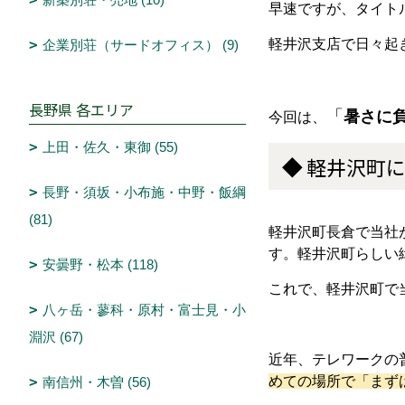
早速ですが、タイト
軽井沢支店で日々起きる
企業別荘（サードオフィス） (9)
長野県 各エリア
「
暑さに
今回は、
上田・佐久・東御 (55)
◆
軽井沢町
長野・須坂・小布施・中野・飯綱
(81)
軽井沢町長倉で当社
す。軽井沢町らしい
安曇野・松本 (118)
これで、軽井沢町で
八ヶ岳・蓼科・原村・富士見・小
淵沢 (67)
近年、テレワークの
めての場所で「まず
南信州・木曽 (56)