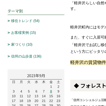
「軽井沢らしい自然
す。
テーマ別
移住トレンド (54)
軽井沢町内にはモデ
お客様実例 (15)
また、すぐに入居可
家づくり (10)
「軽井沢でお試し移
という方にピッタリ
信州の山歩道 (136)
軽井沢の賃貸物
2023年9月
日
月
火
水
木
金
土
◆
フォレスト
1
2
3
4
5
6
7
8
9
10
11
12
13
14
15
16
「信州コンシェルジュ活
17
18
19
20
21
22
23
24
25
26
27
28
29
30