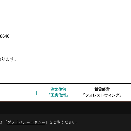
-8646
ております。
注文住宅
賃貸経営
「工房信州」
「フォレストウィング」
は 「
プライバシーポリシー
」をご覧ください。