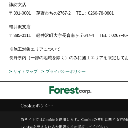
諏訪支店
〒391-0001
茅野市ちの2767-2
TEL：
0266-78-0881
軽井沢支店
〒389-0111
軽井沢町大字長倉南ヶ丘647-4
TEL：
0267-46
※施工対象エリアについて
長野県内（一部の地域を除く）のみに施工エリアを限定し
サイトマップ
プライバシーポリシー
Cookieポリシー
Copyright (c) ForestCorporation. All Rights Reserved.
当サイトではCookieを使用します。
Cookieの使用に関する詳細
Cookieを受け入れるか拒否するか選択してください。