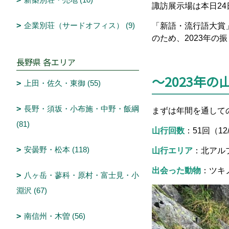
諏訪展示場は本日2
企業別荘（サードオフィス） (9)
「新語・流行語大賞
のため、2023年の
長野県 各エリア
～2023年の
上田・佐久・東御 (55)
長野・須坂・小布施・中野・飯綱
まずは年間を通して
(81)
山行回数
：51回（12
安曇野・松本 (118)
山行エリア
：北アル
出会った動物
：ツキ
八ヶ岳・蓼科・原村・富士見・小
淵沢 (67)
南信州・木曽 (56)