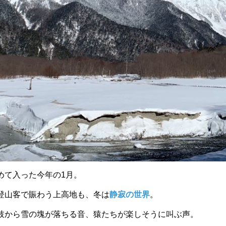
めて入った今年の1月。
登山客で賑わう上高地も、冬は
静寂の世界
。
枝から雪の塊が落ちる音、猿たちが楽しそうに叫ぶ声。