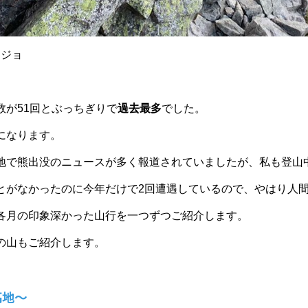
コジョ
数が51回とぶっちぎりで
過去最多
でした。
になります。
地で熊出没のニュースが多く報道されていましたが、私も登山
とがなかったのに今年だけで2回遭遇しているので、やはり人
各月の印象深かった山行を一つずつご紹介します。
の山もご紹介します。
高地～