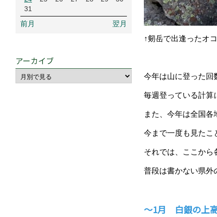
31
前月
翌月
↑剱岳で出逢ったオ
アーカイブ
今年は山に登った回
毎週登っている計算
また、今年は全国各
今まで一度も見たこ
それでは、ここから
普段は書かない県外
～1月 白銀の上