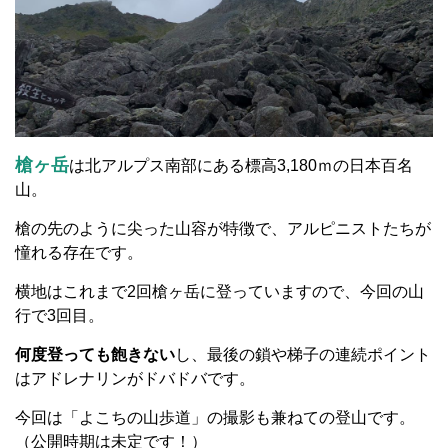
槍ヶ岳
は北アルプス南部にある標高3,180ｍの日本百名
山。
槍の先のように尖った山容が特徴で、アルピニストたちが
憧れる存在です。
横地はこれまで2回槍ヶ岳に登っていますので、今回の山
行で3回目。
何度登っても飽きない
し、最後の鎖や梯子の連続ポイント
はアドレナリンがドバドバです。
今回は「よこちの山歩道」の撮影も兼ねての登山です。
（公開時期は未定です！）