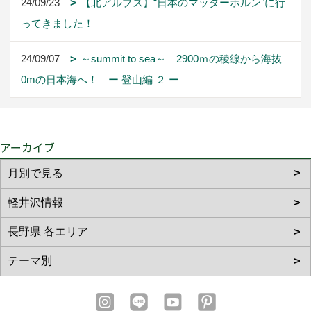
24/09/23
【北アルプス】“日本のマッターホルン”に行
ってきました！
24/09/07
～summit to sea～ 2900ｍの稜線から海抜
0mの日本海へ！ ー 登山編 ２ ー
アーカイブ