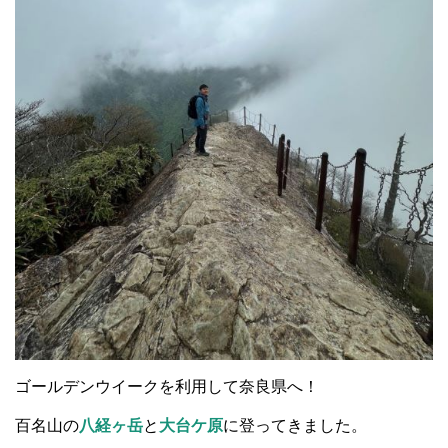
ゴールデンウイークを利用して奈良県へ！
百名山の
八経ヶ岳
と
大台ケ原
に登ってきました。