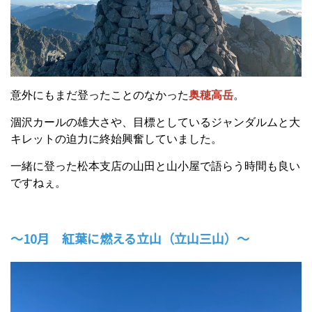
意外にもまだ登ったことのなかった
奥穂高岳
。
涸沢カールの雄大さや、目標としているジャンダルムと大
キレットの迫力に終始興奮していました。
一緒に登った松本支店の山田と山小屋で語らう時間も良い
ですねぇ。
～10月 紅葉に燃える立山（立山三山）～