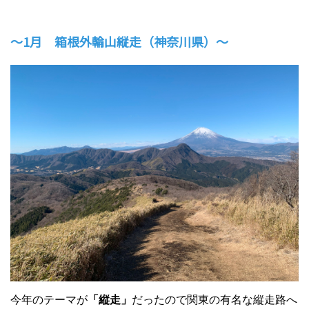
～1月 箱根外輪山縦走（神奈川県）～
今年のテーマが
「縦走」
だったので関東の有名な縦走路へ