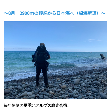
～8月 2900ｍの稜線から日本海へ（栂海新道）～
毎年恒例の
夏季北アルプス縦走合宿
。