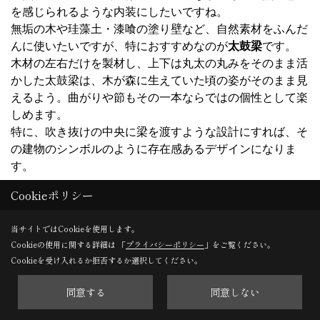
を感じられるような内装にしたいですね。
無垢の木や珪藻土・漆喰の塗り壁など、自然素材をふんだ
んに使いたいですが、特におすすめなのが
太鼓梁
です。
木材の左右だけを製材し、上下は丸太の丸みをそのまま活
かした太鼓梁は、木が森に生えていた頃の姿がそのまま見
えるよう。曲がりや節もその一本ならではの個性として楽
しめます。
特に、吹き抜けの中央に梁を渡すような設計にすれば、そ
の建物のシンボルのように存在感あるデザインになりま
す。
Cookieポリシー
間接照明
当サイトではCookieを使用します。
Cookieの使用に関する詳細は 「
プライバシーポリシー
」をご覧ください。
Cookieを受け入れるか拒否するか選択してください。
同意する
同意しない