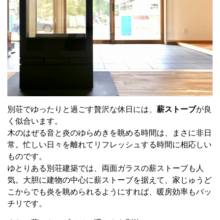
別荘でゆったりと過ごす贅沢な休日には、
薪ストーブ
が良
く似合います。
木のはぜる音と炎のゆらめきを眺める時間は、まさに非日
常。忙しい日々を離れてリフレッシュする時間に相応しい
ものです。
ゆとりある別荘建築では、両面ガラスの薪ストーブも人
気。大胆に建物の中心に薪ストーブを据えて、家じゅうど
こからでも炎を眺められるようにすれば、暖房効率もバッ
チリです。