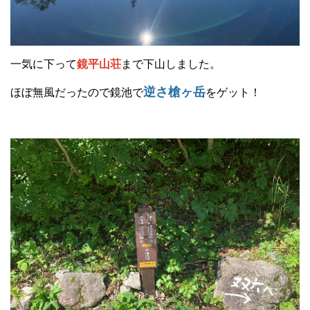
一気に下って
鏡平山荘
まで下山しました。
逆さ槍ヶ岳
ほぼ無風だったので鏡池で
をゲット！