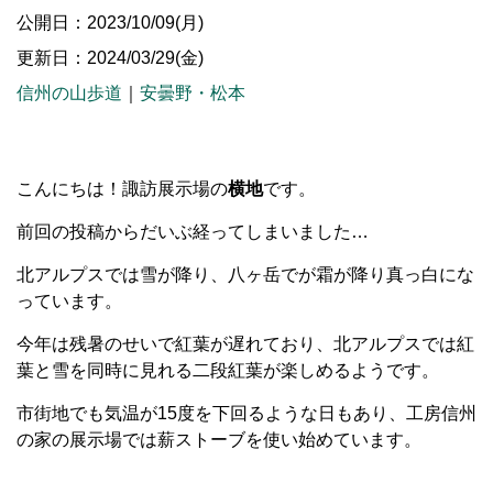
公開日：2023/10/09(月)
更新日：2024/03/29(金)
信州の山歩道
｜
安曇野・松本
こんにちは！諏訪展示場の
横地
です。
前回の投稿からだいぶ経ってしまいました…
北アルプスでは雪が降り、八ヶ岳でが霜が降り真っ白にな
っています。
今年は残暑のせいで紅葉が遅れており、北アルプスでは紅
葉と雪を同時に見れる二段紅葉が楽しめるようです。
市街地でも気温が15度を下回るような日もあり、工房信州
の家の展示場では薪ストーブを使い始めています。