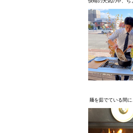
快晴の天気の中、ち
麺を茹でている間に