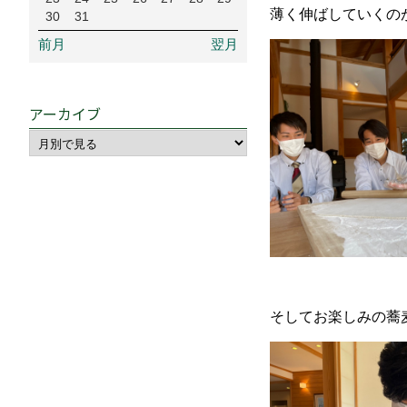
薄く伸ばしていくの
30
31
前月
翌月
アーカイブ
そしてお楽しみの蕎