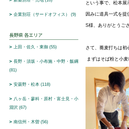
という事で、松本展
因みに道具一式を提
企業別荘（サードオフィス） (9)
S様、ありがとうご
長野県 各エリア
上田・佐久・東御 (55)
さて、蕎麦打ちは初心
まずはそば粉と小麦
長野・須坂・小布施・中野・飯綱
(81)
安曇野・松本 (118)
八ヶ岳・蓼科・原村・富士見・小
淵沢 (67)
南信州・木曽 (56)