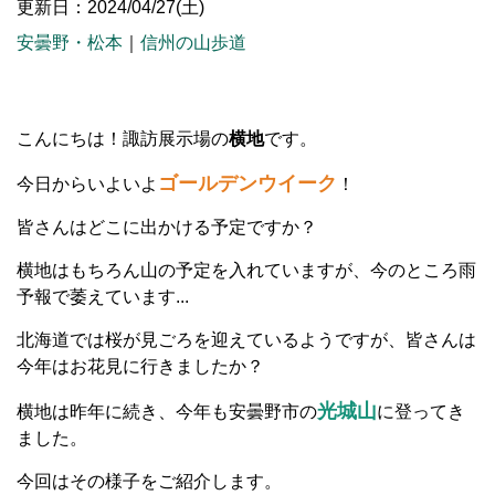
更新日：2024/04/27(土)
安曇野・松本
｜
信州の山歩道
こんにちは！諏訪展示場の
横地
です。
ゴールデンウイーク
今日からいよいよ
！
皆さんはどこに出かける予定ですか？
横地はもちろん山の予定を入れていますが、今のところ雨
予報で萎えています...
北海道では桜が見ごろを迎えているようですが、皆さんは
今年はお花見に行きましたか？
光城山
横地は昨年に続き、今年も安曇野市の
に登ってき
ました。
今回はその様子をご紹介します。