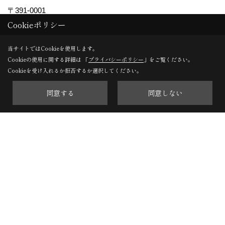
〒391-0001
Cookieポリシー
茅野市ちの2767-2
TEL：
0266-78-0881
当サイトではCookieを使用します。
Cookieの使用に関する詳細は 「
プライバシーポリシー
」をご覧ください。
軽井沢支店
Cookieを受け入れるか拒否するか選択してください。
〒389-0111
同意する
同意しない
軽井沢町大字長倉南ヶ丘647-4
TEL：
0267-46-8646
※施工対象エリアについて
長野県内（一部の地域を除く）のみに施工エリアを限定して
おります。
Copyright (c) ForestCorporation. All Rights Reserved.