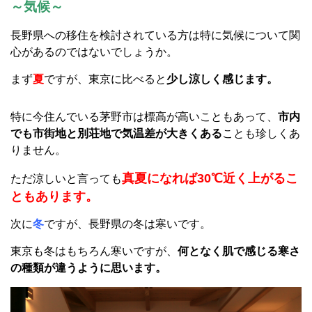
～気候～
長野県への移住を検討されている方は特に気候について関
心があるのではないでしょうか。
まず
夏
ですが、東京に比べると
少し涼しく感じます。
特に今住んでいる茅野市は標高が高いこともあって、
市内
でも市街地と別荘地で気温差が大きくある
ことも珍しくあ
りません。
真夏になれば30℃近く上がるこ
ただ涼しいと言っても
ともあります。
次に
冬
ですが、長野県の冬は寒いです。
東京も冬はもちろん寒いですが、
何となく肌で感じる寒さ
の種類が違うように思います。