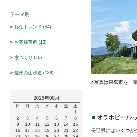
テーマ別
移住トレンド (54)
お客様実例 (15)
家づくり (10)
信州の山歩道 (136)
○写真は東御市を一
2026年08月
日
月
火
水
木
金
土
1
オラホビール
2
3
4
5
6
7
8
9
10
11
12
13
14
15
16
17
18
19
20
21
22
長野県にはいくつか
23
24
25
26
27
28
29