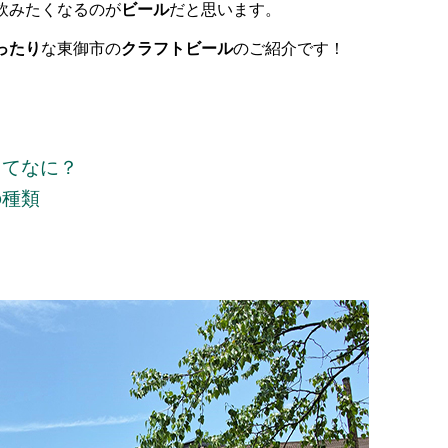
飲みたくなるのが
ビール
だと思います。
ったり
な東御市の
クラフトビール
のご紹介です！
ってなに？
の種類