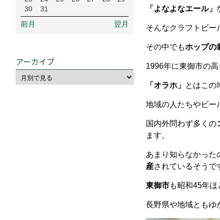
「よなよなエール」
30
31
前月
翌月
そんなクラフトビー
その中でも
ホップの
アーカイブ
1996年に東御市
「オラホ」
とはこの
地域の人たちやビー
国内外問わず多くの
ます。
あまり知らなかった
産
されているそうで
東御市
も昭和45年
長野県や地域ともゆ