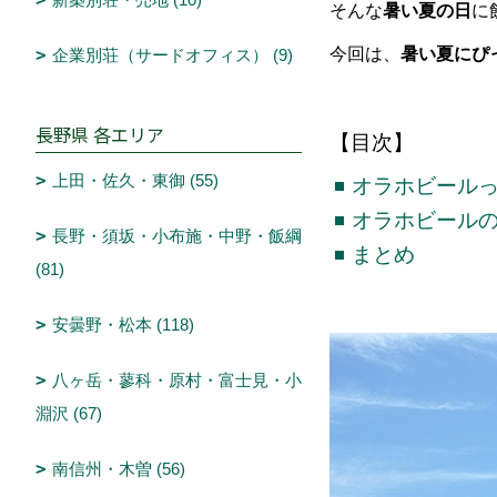
そんな
暑い夏の日
に
今回は、
暑い夏にぴ
企業別荘（サードオフィス） (9)
長野県 各エリア
【目次】
上田・佐久・東御 (55)
オラホビール
オラホビール
長野・須坂・小布施・中野・飯綱
まとめ
(81)
安曇野・松本 (118)
八ヶ岳・蓼科・原村・富士見・小
淵沢 (67)
南信州・木曽 (56)