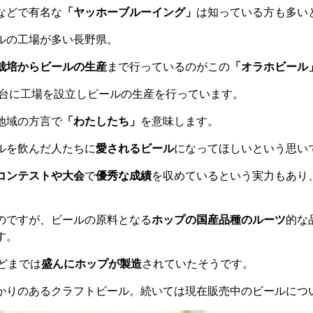
などで有名な
「ヤッホーブルーイング」
は知っている方も多い
ルの工場が多い長野県。
栽培からビールの生産
まで行っているのがこの
「オラホビール
の高台に工場を設立しビールの生産を行っています。
地域の方言で
「わたしたち」
を意味します。
ルを飲んだ人たちに
愛されるビール
になってほしいという思い
コンテストや大会
で
優秀な成績
を収めているという実力もあり
のですが、ビールの原料となる
ホップの国産品種のルーツ
的な
す。
ほどまでは
盛んにホップが製造
されていたそうです。
かりのあるクラフトビール。続いては現在販売中のビールにつ