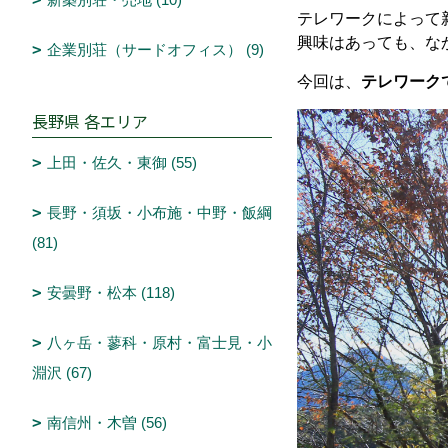
テレワークによって
興味はあっても、な
企業別荘（サードオフィス） (9)
今回は、
テレワーク
長野県 各エリア
上田・佐久・東御 (55)
長野・須坂・小布施・中野・飯綱
(81)
安曇野・松本 (118)
八ヶ岳・蓼科・原村・富士見・小
淵沢 (67)
南信州・木曽 (56)