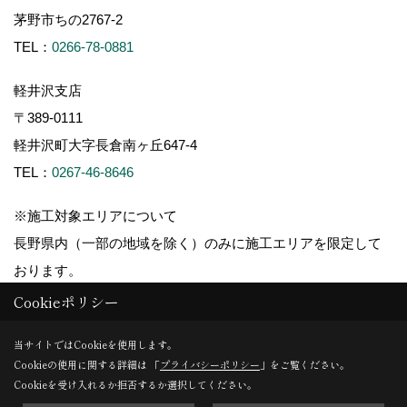
茅野市ちの2767-2
TEL：
0266-78-0881
軽井沢支店
〒389-0111
軽井沢町大字長倉南ヶ丘647-4
TEL：
0267-46-8646
※施工対象エリアについて
長野県内（一部の地域を除く）のみに施工エリアを限定して
おります。
Cookieポリシー
当サイトではCookieを使用します。
Cookieの使用に関する詳細は 「
プライバシーポリシー
」をご覧ください。
Copyright (c) ForestCorporation. All Rights Reserved.
Cookieを受け入れるか拒否するか選択してください。