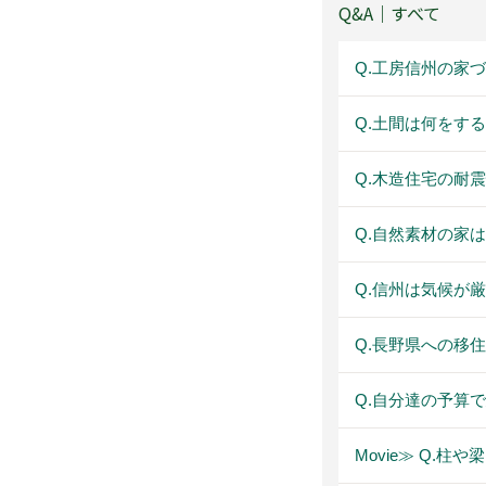
Q&A｜すべて
Q.工房信州の家
Q.土間は何をす
Q.木造住宅の耐
Q.自然素材の家
Q.信州は気候が
Q.長野県への移
Q.自分達の予算
Movie≫ Q.