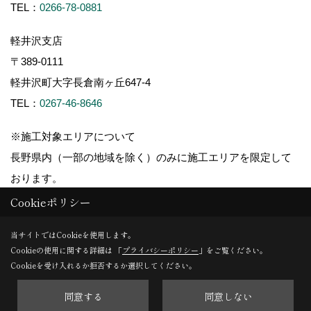
TEL：
0266-78-0881
軽井沢支店
〒389-0111
軽井沢町大字長倉南ヶ丘647-4
TEL：
0267-46-8646
※施工対象エリアについて
長野県内（一部の地域を除く）のみに施工エリアを限定して
おります。
Cookieポリシー
当サイトではCookieを使用します。
Cookieの使用に関する詳細は 「
プライバシーポリシー
」をご覧ください。
Copyright (c) ForestCorporation. All Rights Reserved.
Cookieを受け入れるか拒否するか選択してください。
同意する
同意しない