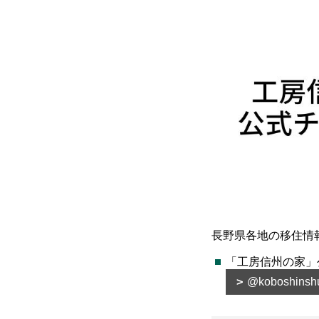
長野県各地の移住情
「工房信州の家」
@koboshinsh