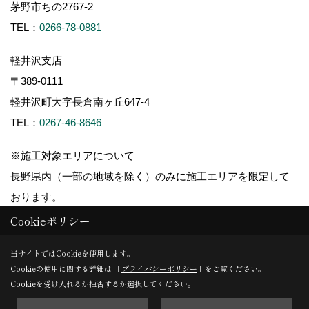
茅野市ちの2767-2
TEL：
0266-78-0881
軽井沢支店
〒389-0111
軽井沢町大字長倉南ヶ丘647-4
TEL：
0267-46-8646
※施工対象エリアについて
長野県内（一部の地域を除く）のみに施工エリアを限定して
おります。
Cookieポリシー
当サイトではCookieを使用します。
Cookieの使用に関する詳細は 「
プライバシーポリシー
」をご覧ください。
Copyright (c) ForestCorporation. All Rights Reserved.
Cookieを受け入れるか拒否するか選択してください。