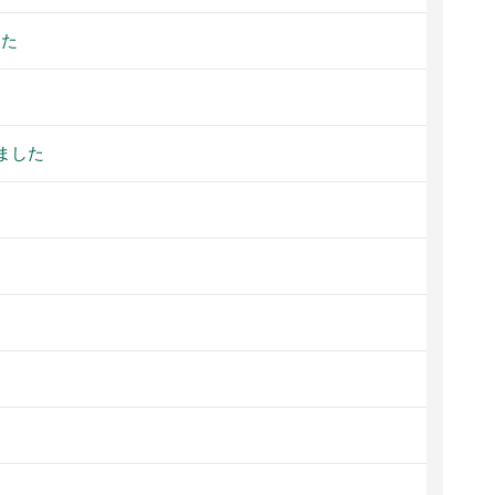
した
ました