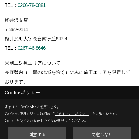
TEL：
0266-78-0881
軽井沢支店
〒389-0111
軽井沢町大字長倉南ヶ丘647-4
TEL：
0267-46-8646
※施工対象エリアについて
長野県内（一部の地域を除く）のみに施工エリアを限定して
おります。
Cookieポリシー
当サイトではCookieを使用します。
Cookieの使用に関する詳細は 「
プライバシーポリシー
」をご覧ください。
Copyright (c) ForestCorporation. All Rights Reserved.
Cookieを受け入れるか拒否するか選択してください。
同意する
同意しない