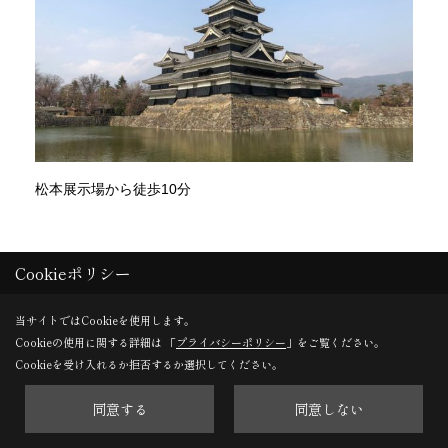
松本展示場から徒歩10分
●14:30
繩手通りを観光＆休憩
Cookieポリシー
当サイトではCookieを使用します。
Cookieの使用に関する詳細は 「
プライバシーポリシー
」をご覧ください。
Cookieを受け入れるか拒否するか選択してください。
同意する
同意しない