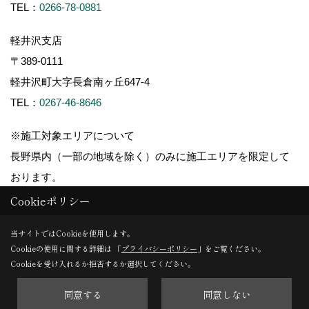
TEL：
0266-78-0881
軽井沢支店
〒389-0111
軽井沢町大字長倉南ヶ丘647-4
TEL：
0267-46-8646
※施工対象エリアについて
長野県内（一部の地域を除く）のみに施工エリアを限定して
おります。
Cookieポリシー
当サイトではCookieを使用します。
Cookieの使用に関する詳細は 「
プライバシーポリシー
」をご覧ください。
Copyright (c) ForestCorporation. All Rights Reserved.
Cookieを受け入れるか拒否するか選択してください。
同意する
同意しない