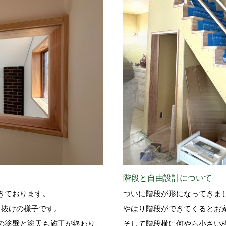
階段と自由設計について
きております。
ついに階段が形になってきま
き抜けの様子です。
やはり階段ができてくるとお
の塗壁と塗天も施工が終わり、
そして階段横に何やら小さい