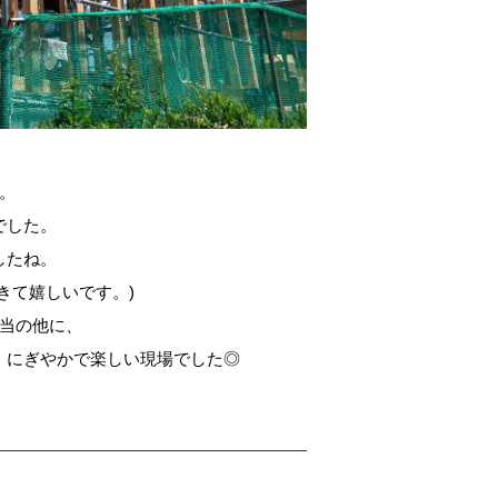
。
でした。
したね。
きて嬉しいです。)
担当の他に、
、にぎやかで楽しい現場でした◎